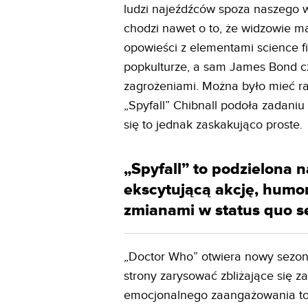
ludzi najeźdźców spoza naszego w
chodzi nawet o to, że widzowie m
opowieści z elementami science fi
popkulturze, a sam James Bond c
zagrożeniami. Można było mieć rac
„Spyfall” Chibnall podoła zadan
się to jednak zaskakująco proste.
„Spyfall” to podzielona n
ekscytującą akcję, humo
zmianami w status quo se
„Doctor Who” otwiera nowy sezon
strony zarysować zbliżające się z
emocjonalnego zaangażowania towa