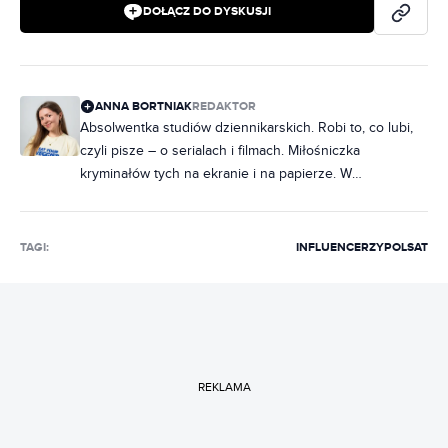
DOŁĄCZ DO DYSKUSJI
ANNA BORTNIAK
REDAKTOR
Absolwentka studiów dziennikarskich. Robi to, co lubi,
czyli pisze – o serialach i filmach. Miłośniczka
kryminałów tych na ekranie i na papierze. W
słuchawkach raczej rap, ale często też metal. Na co
dzień poukładana, chociaż często zdarza jej się
nabałaganić w słowach. Zakochana w Norwegii, dobrej,
TAGI:
INFLUENCERZY
POLSAT
czarnej kawie i świeczkach z Pepco. Uwielbia rozmawiać
i słuchać ludzi, dlatego marzy jej się napisanie
reportażu, tylko jeszcze nie wie, o czym.
REKLAMA