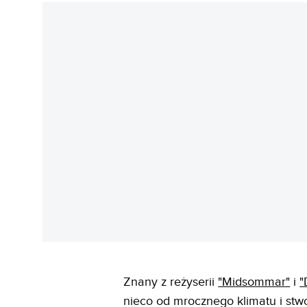
Znany z reżyserii
"Midsommar"
i
"
nieco od mrocznego klimatu i stwo