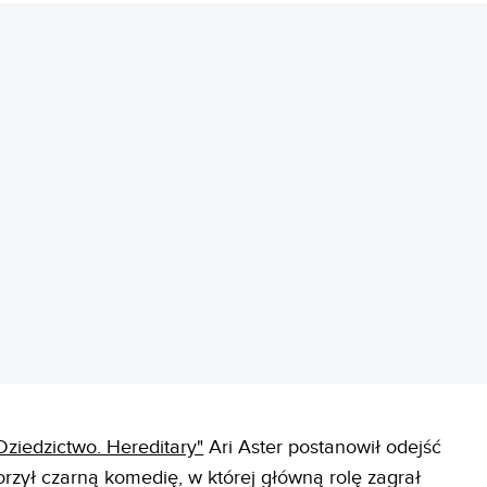
REKLAMA
Dziedzictwo. Hereditary"
Ari Aster postanowił odejść
rzył czarną komedię, w której główną rolę zagrał