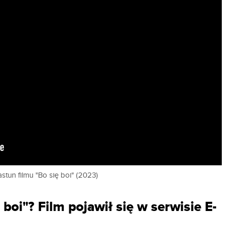
stun filmu "Bo się boi" (2023)
 boi"? Film pojawił się w serwisie E-