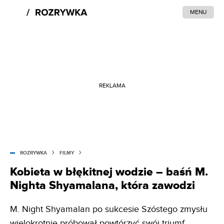
MENU
REKLAMA
ROZRYWKA
FILMY
Kobieta w błękitnej wodzie – baśń M.
Nighta Shyamalana, która zawodzi
M. Night Shyamalan po sukcesie Szóstego zmysłu
wielokrotnie próbował powtórzyć swój triumf,