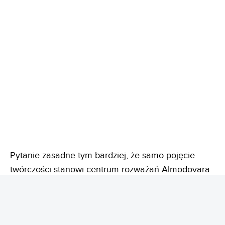
Pytanie zasadne tym bardziej, że samo pojęcie
twórczości stanowi centrum rozważań Almodovara
w "Gorzkich świętach". Jednym z czołowych
elementów fabuły nowego filmu Hiszpana jest
różnica między światem fikcji a rzeczywistą historią