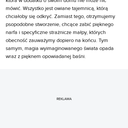
która w dodatku o swoim domu nie może nic
mówić. Wszystko jest owiane tajemnicą, którą
chciałoby się odkryć. Zamiast tego, otrzymujemy
psopodobne stworzenie, chcące zabić pięknego
narfa i specyficzne strażnicze małpy, których
obecność zauważymy dopiero na końcu. Tym
samym, magia wyimaginowanego świata opada
wraz z pięknem opowiadanej baśni.
REKLAMA