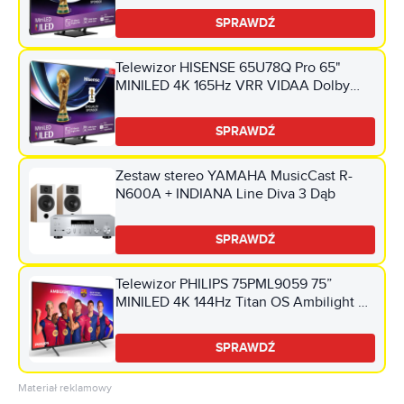
SPRAWDŹ
Telewizor HISENSE 65U78Q Pro 65"
MINILED 4K 165Hz VRR VIDAA Dolby
Vision Dolby Atmos HDMI 2.1
SPRAWDŹ
Zestaw stereo YAMAHA MusicCast R-
N600A + INDIANA Line Diva 3 Dąb
SPRAWDŹ
Telewizor PHILIPS 75PML9059 75”
MINILED 4K 144Hz Titan OS Ambilight 3
Dolby Atmos HDMI 2.1
SPRAWDŹ
Materiał reklamowy