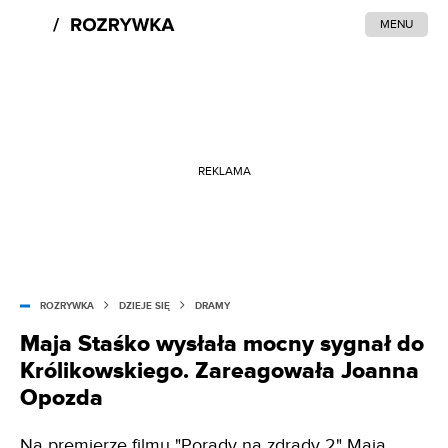
MENU
REKLAMA
ROZRYWKA
DZIEJE SIĘ
DRAMY
Maja Staśko wysłała mocny sygnał do
Królikowskiego. Zareagowała Joanna
Opozda
Na premierze filmu "Porady na zdrady 2" Maja