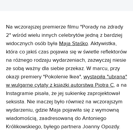
Na wczorajszej premierze filmu "Porady na zdrady
2" wśród wielu innych celebrytów jedną z bardziej
widocznych osób była
Maja Staśko
. Aktywistka,
która co jakiś czas pojawia się w świetle reflektorów
na różnego rodzaju wydarzeniach, zazwyczaj niesie
ze sobą ważny dla siebie przekaz. W marcu, przy
okazji premiery "Pokolenie Ikea",
wystąpiła "ubrana"
w wulgarne cytaty z książki autorstwa Piotra C
, a na
Instagramie pisała, że jej sukienkę zaprojektował
seksista. Nie inaczej było również na wczorajszym
wydarzeniu, gdzie Maja pojawiła się z wymowną
wiadomością, zaadresowaną do Antoniego
Królikowskiego, byłego partnera Joanny Opozdy.