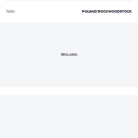
TAGI:
POL’AND’ROCK
WOODSTOCK
REKLAMA