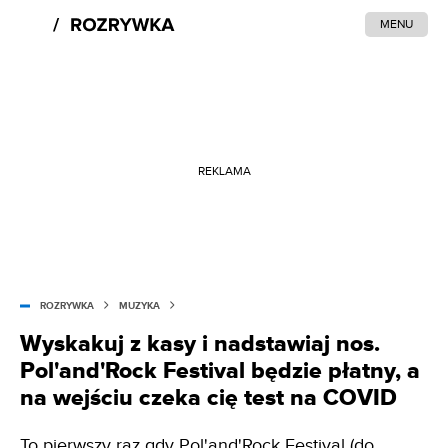
MENU
REKLAMA
ROZRYWKA
MUZYKA
Wyskakuj z kasy i nadstawiaj nos.
Pol'and'Rock Festival będzie płatny, a
na wejściu czeka cię test na COVID
To pierwszy raz gdy Pol'and'Rock
Festival
(do