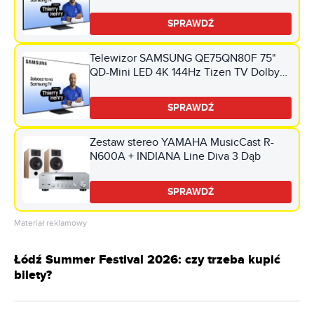
TV HDMI 2.1
SPRAWDŹ
Telewizor SAMSUNG QE75QN80F 75"
QD-Mini LED 4K 144Hz Tizen TV Dolby
Atmos HDMI 2.1
SPRAWDŹ
Zestaw stereo YAMAHA MusicCast R-
N600A + INDIANA Line Diva 3 Dąb
SPRAWDŹ
Materiał reklamowy
Łódź Summer Festival 2026: czy trzeba kupić
bilety?