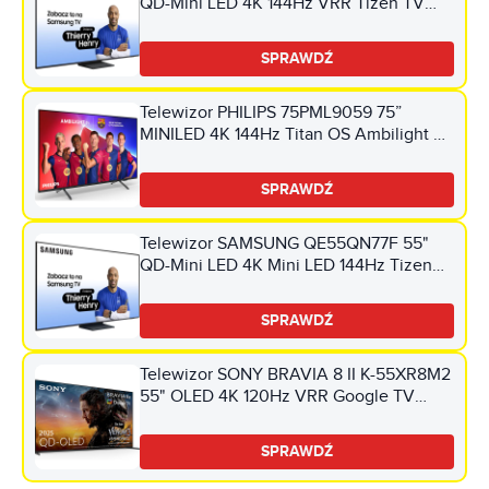
QD-Mini LED 4K 144Hz VRR Tizen TV
Dolby Atmos HDMI 2.1
SPRAWDŹ
Telewizor PHILIPS 75PML9059 75”
MINILED 4K 144Hz Titan OS Ambilight 3
Dolby Atmos HDMI 2.1
SPRAWDŹ
Telewizor SAMSUNG QE55QN77F 55"
QD-Mini LED 4K Mini LED 144Hz Tizen
TV HDMI 2.1
SPRAWDŹ
Telewizor SONY BRAVIA 8 II K-55XR8M2
55" OLED 4K 120Hz VRR Google TV
Dolby Atmos Dolby Vision HDMI 2.1
SPRAWDŹ