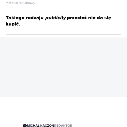
Materiał reklamowy
Takiego rodzaju
publicity
przecież nie da się
kupić.
REKLAMA
MICHAŁ KACZOŃ
REDAKTOR