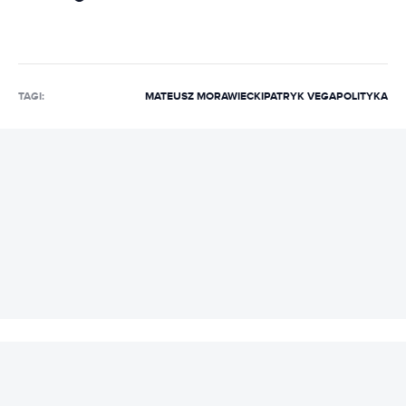
TAGI:
MATEUSZ MORAWIECKI
PATRYK VEGA
POLITYKA
REKLAMA