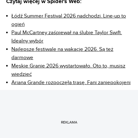
Czytaj więcej w Spider's Web:
Łódź Summer Festival 2026 nadchodzi. Line-up to
ogień
Paul McCartney zaśpiewał na ślubie Taylor Swift.
Idealny wybór
Najlepsze festiwale na wakacje 2026. Są też
darmowe
Męskie Granie 2026 wystartowało. Oto to, musisz
wiedzieć
Ariana Grande rozpoczęła trasę. Fani zaniepokojeni
REKLAMA