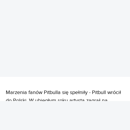
REKLAMA
Marzenia fanów Pitbulla się spełniły - Pitbull wrócił
do Polski. W ubiegłym roku artysta zagrał na
krakowskiej Tauron Arenie, a niedługo później Mr.
Worldwide ogłosił, że wystąpi w Warszawie na PGE
Narodowym 23 lipca 2026 roku. Koncert odbył się