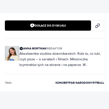
DOŁĄCZ DO DYSKUSJI
ANNA BORTNIAK
REDAKTOR
Absolwentka studiów dziennikarskich. Robi to, co lubi,
czyli pisze – o serialach i filmach. Miłośniczka
kryminałów tych na ekranie i na papierze. W
słuchawkach raczej rap, ale często też metal. Na co
dzień poukładana, chociaż często zdarza jej się
nabałaganić w słowach. Zakochana w Norwegii, dobrej,
TAGI:
KONCERT
PGE NARODOWY
PITBULL
czarnej kawie i świeczkach z Pepco. Uwielbia rozmawiać
i słuchać ludzi, dlatego marzy jej się napisanie
reportażu, tylko jeszcze nie wie, o czym.