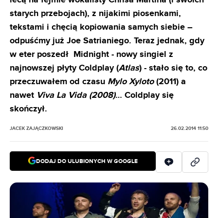
lecą na fejmie wokalisty Chrisa Martina (i swoich
starych przebojach), z nijakimi piosenkami,
tekstami i chęcią kopiowania samych siebie –
odpuśćmy już Joe Satrianiego. Teraz jednak, gdy
w eter poszedł Midnight - nowy singiel z
najnowszej płyty Coldplay (
Atlas
) - stało się to, co
przeczuwałem od czasu
Mylo Xyloto
(2011) a
nawet
Viva La Vida (2008)
… Coldplay się
skończył.
JACEK ZAJĄCZKOWSKI
26.02.2014 11:50
DODAJ DO ULUBIONYCH W GOOGLE