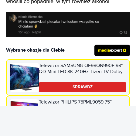
wnosili co popadnie, w tym również alkohol.
Wybrane okazje dla Ciebie
Telewizor SAMSUNG QE98QN990F 98"
QD-Mini LED 8K 240Hz Tizen TV Dolby
Atmos HDMI 2.1
SPRAWDŹ
Telewizor PHILIPS 75PML9059 75”
MINILED 4K 144Hz Titan OS Ambilight 3
Dolby Atmos HDMI 2.1
SPRAWDŹ