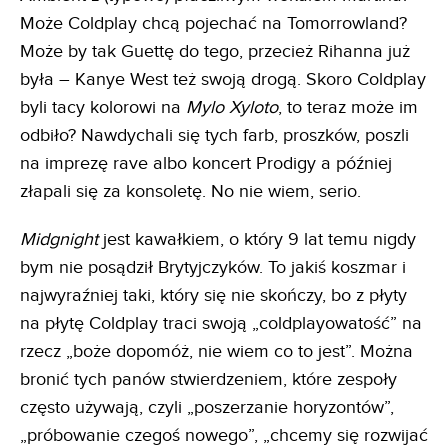
Może Coldplay chcą pojechać na Tomorrowland?
Może by tak Guettę do tego, przecież Rihanna już
była – Kanye West też swoją drogą. Skoro Coldplay
byli tacy kolorowi na
Mylo Xyloto
, to teraz może im
odbiło? Nawdychali się tych farb, proszków, poszli
na imprezę rave albo koncert Prodigy a później
złapali się za konsoletę. No nie wiem, serio.
Midgnight
jest kawałkiem, o który 9 lat temu nigdy
bym nie posądził Brytyjczyków. To jakiś koszmar i
najwyraźniej taki, który się nie skończy, bo z płyty
na płytę Coldplay traci swoją „coldplayowatość” na
rzecz „boże dopomóż, nie wiem co to jest”. Można
bronić tych panów stwierdzeniem, które zespoły
często używają, czyli „poszerzanie horyzontów”,
„próbowanie czegoś nowego”, „chcemy się rozwijać