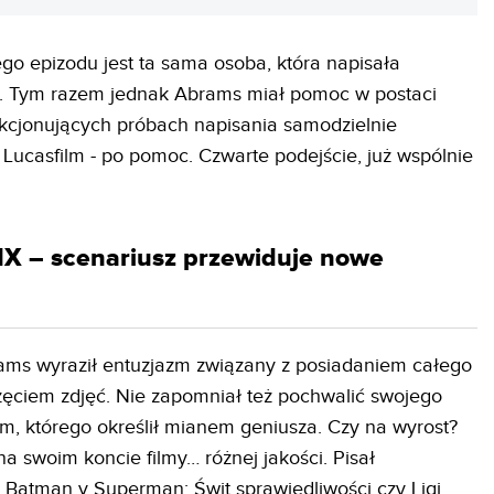
go epizodu jest ta sama osoba, która napisała
. Tym razem jednak Abrams miał pomoc w postaci
fakcjonujących próbach napisania samodzielnie
ą Lucasfilm - po pomoc. Czwarte podejście, już wspólnie
IX – scenariusz przewiduje nowe
s wyraził entuzjazm związany z posiadaniem całego
zęciem zdjęć. Nie zapomniał też pochwalić swojego
m, którego określił mianem geniusza. Czy na wyrost?
a swoim koncie filmy… różnej jakości. Pisał
 Batman v Superman: Świt sprawiedliwości czy Ligi