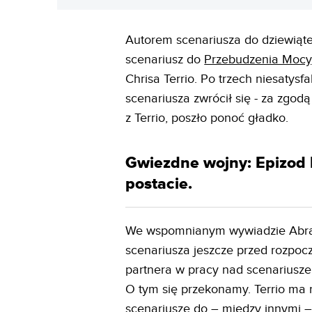
Autorem scenariusza do dziewiąte
scenariusz do
Przebudzenia Mocy
Chrisa Terrio. Po trzech niesatys
scenariusza zwrócił się - za zgod
z Terrio, poszło ponoć gładko.
Gwiezdne wojny: Epizod 
postacie.
We wspomnianym wywiadzie Abram
scenariusza jeszcze przed rozpoc
partnera w pracy nad scenariusze
O tym się przekonamy. Terrio ma n
scenariusze do – między innymi –