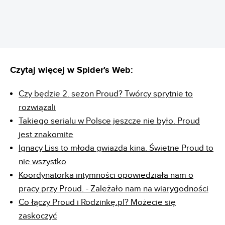
Czytaj więcej w Spider's Web:
Czy będzie 2. sezon Proud? Twórcy sprytnie to
rozwiązali
Takiego serialu w Polsce jeszcze nie było. Proud
jest znakomite
Ignacy Liss to młoda gwiazda kina. Świetne Proud to
nie wszystko
Koordynatorka intymności opowiedziała nam o
pracy przy Proud. - Zależało nam na wiarygodności
Co łączy Proud i Rodzinkę.pl? Możecie się
zaskoczyć