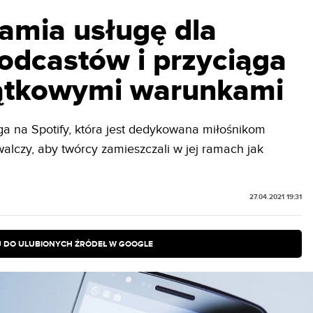
hamia usługę dla
odcastów i przyciąga
ątkowymi warunkami
ga na Spotify, która jest dedykowana miłośnikom
alczy, aby twórcy zamieszczali w jej ramach jak
27.04.2021 19:31
 DO ULUBIONYCH ŹRÓDEŁ W GOOGLE