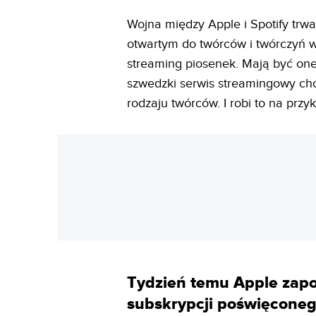
Wojna między Apple i Spotify trwa
otwartym do twórców i twórczyń wy
streaming piosenek. Mają być on
szwedzki serwis streamingowy chc
rodzaju twórców. I robi to na przy
Tydzień temu Apple zap
subskrypcji poświęcone