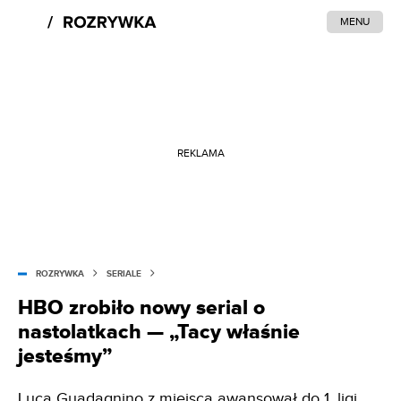
MENU
REKLAMA
ROZRYWKA
SERIALE
HBO zrobiło nowy serial o
nastolatkach — „Tacy właśnie
jesteśmy”
Luca Guadagnino z miejsca awansował do 1. ligi