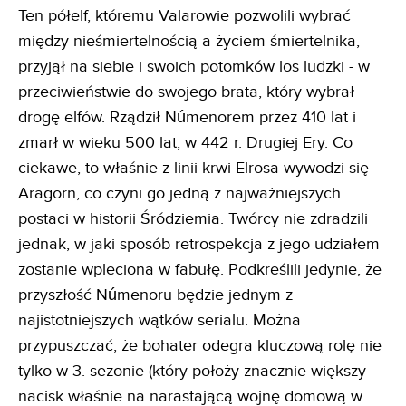
Ten półelf, któremu Valarowie pozwolili wybrać
między nieśmiertelnością a życiem śmiertelnika,
przyjął na siebie i swoich potomków los ludzki - w
przeciwieństwie do swojego brata, który wybrał
drogę elfów. Rządził Númenorem przez 410 lat i
zmarł w wieku 500 lat, w 442 r. Drugiej Ery. Co
ciekawe, to właśnie z linii krwi Elrosa wywodzi się
Aragorn, co czyni go jedną z najważniejszych
postaci w historii Śródziemia. Twórcy nie zdradzili
jednak, w jaki sposób retrospekcja z jego udziałem
zostanie wpleciona w fabułę. Podkreślili jedynie, że
przyszłość Númenoru będzie jednym z
najistotniejszych wątków serialu. Można
przypuszczać, że bohater odegra kluczową rolę nie
tylko w 3. sezonie (który położy znacznie większy
nacisk właśnie na narastającą wojnę domową w