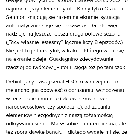
dwójką głównych bohaterów stanowi bezsprzecznie
najmocniejszy element tytułu. Kiedy tylko Grazer i
Seamon znajdują się razem na ekranie, sytuacja
automatycznie staje się ciekawsza. Daje to więc
nadzieję na jeszcze lepszą drugą połowę sezonu
(„Tacy właśnie jesteśmy” łącznie liczy 8 epizodów).
Nie jest to jednak tytuł, w trakcie którego wiele się
na ekranie dzieje. Guadagnino zdecydowanie
rzadziej od twórców „Euforii” sięga też po tani szok.
Debiutujący dzisiaj serial HBO to w dużej mierze
melancholijna opowieść o dorastaniu, wchodzeniu
w narzucone nam role (płciowe, zawodowe,
narodowościowe czy społeczne), odrzucaniu
elementów niezgodnych z naszą tożsamością i
odkrywaniu siebie. Ma w sobie niemało piękna, ale
też sporą dawkę banału. I dlatego wydaje mi się, że