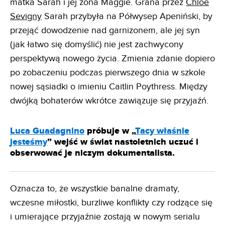
matka Sarah i jej żona Maggie. Grana przez
Chloe
Sevigny
Sarah przybyła na Półwysep Apeniński, by
przejąć dowodzenie nad garnizonem, ale jej syn
(jak łatwo się domyślić) nie jest zachwycony
perspektywą nowego życia. Zmienia zdanie dopiero
po zobaczeniu podczas pierwszego dnia w szkole
nowej sąsiadki o imieniu Caitlin Poythress. Między
dwójką bohaterów wkrótce zawiązuje się przyjaźń.
Luca Guadagnino
próbuje w „
Tacy właśnie
jesteśmy
” wejść w świat nastoletnich uczuć i
obserwować je niczym dokumentalista.
Oznacza to, że wszystkie banalne dramaty,
wczesne miłostki, burzliwe konflikty czy rodzące się
i umierające przyjaźnie zostają w nowym serialu