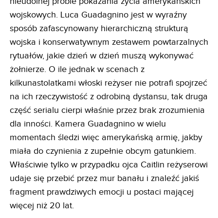
nieudolnej próbie pokazania życia amerykańskich
wojskowych. Luca Guadagnino jest w wyraźny
sposób zafascynowany hierarchiczną strukturą
wojska i konserwatywnym zestawem powtarzalnych
rytuałów, jakie dzień w dzień muszą wykonywać
żołnierze. O ile jednak w scenach z
kilkunastolatkami włoski reżyser nie potrafi spojrzeć
na ich rzeczywistość z odrobiną dystansu, tak druga
część serialu cierpi właśnie przez brak zrozumienia
dla inności. Kamera Guadagnino w wielu
momentach śledzi więc amerykańską armię, jakby
miała do czynienia z zupełnie obcym gatunkiem.
Właściwie tylko w przypadku ojca Caitlin reżyserowi
udaje się przebić przez mur banału i znaleźć jakiś
fragment prawdziwych emocji u postaci mającej
więcej niż 20 lat.