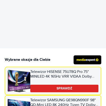
REKLAMA
Wybrane okazje dla Ciebie
Telewizor HISENSE 75U78Q Pro 75"
MINILED 4K 165Hz VRR VIDAA Dolby
Vision Dolby Atmos HDMI 2.1
SPRAWDŹ
Telewizor SAMSUNG QE98QN990F 98"
QD-Mini LED 8K 240Hz Tizen TV Dolby