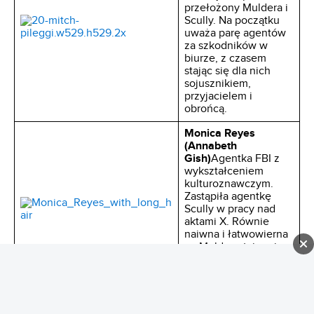
przełożony Muldera i
Scully. Na początku
uważa parę agentów
za szkodników w
biurze, z czasem
stając się dla nich
sojusznikiem,
przyjacielem i
obrońcą.
Monica Reyes
(Annabeth
Gish)
Agentka FBI z
wykształceniem
kulturoznawczym.
Zastąpiła agentkę
Scully w pracy nad
aktami X. Równie
naiwna i łatwowierna
co Mulder, stając się
jego wiernym
sojusznikiem
„Palacz” lub
„Rakowaty” (William