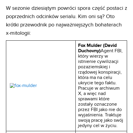
W sezonie dziesiątym powróci spora część postaci z
poprzednich odcinków serialu. Kim oni są? Oto
krótki przewodnik po najważniejszych bohaterach
x-mitologii:
Fox Mulder (David
Duchovny)
Agent FBI,
który wierzy w
istnienie cywilizacji
pozaziemskiej i
rządowej konspiracji,
która ma na celu
ukrycie tego faktu.
Pracuje w archiwum
X, a więc nad
sprawami które
zostały oznaczone
przez FBI jako nie do
wyjaśnienia. Traktuje
swoją pracę jako swój
jedyny cel w życiu.