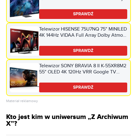
Atmos HDMI 2.1
SPRAWDŹ
Telewizor HISENSE 75U7NQ 75" MINILED
4K 144Hz VIDAA Full Array Dolby Atmos
Dolby Vision HDMI 2.1
SPRAWDŹ
Telewizor SONY BRAVIA 8 II K-55XR8M2
55" OLED 4K 120Hz VRR Google TV
Dolby Atmos Dolby Vision HDMI 2.1
SPRAWDŹ
Materiał reklamowy
Kto jest kim w uniwersum „Z Archiwum
X”?