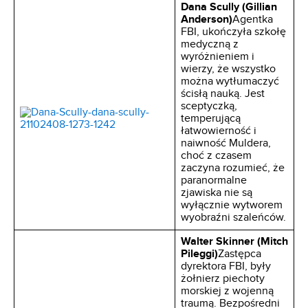
Dana Scully (Gillian
Anderson)
Agentka
FBI, ukończyła szkołę
medyczną z
wyróżnieniem i
wierzy, że wszystko
można wytłumaczyć
ścisłą nauką. Jest
sceptyczką,
temperującą
łatwowierność i
naiwność Muldera,
choć z czasem
zaczyna rozumieć, że
paranormalne
zjawiska nie są
wyłącznie wytworem
wyobraźni szaleńców.
Walter Skinner (Mitch
Pileggi)
Zastępca
dyrektora FBI, były
żołnierz piechoty
morskiej z wojenną
traumą. Bezpośredni