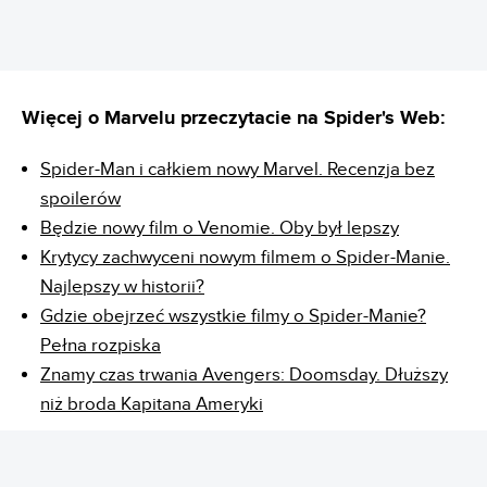
Więcej o Marvelu przeczytacie na Spider's Web:
Spider-Man i całkiem nowy Marvel. Recenzja bez
spoilerów
Będzie nowy film o Venomie. Oby był lepszy
Krytycy zachwyceni nowym filmem o Spider-Manie.
Najlepszy w historii?
Gdzie obejrzeć wszystkie filmy o Spider-Manie?
Pełna rozpiska
Znamy czas trwania Avengers: Doomsday. Dłuższy
niż broda Kapitana Ameryki