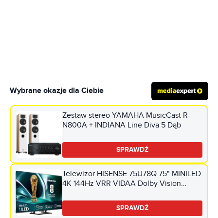
Wybrane okazje dla Ciebie
Zestaw stereo YAMAHA MusicCast R-
N800A + INDIANA Line Diva 5 Dąb
SPRAWDŹ
Telewizor HISENSE 75U78Q 75" MINILED
4K 144Hz VRR VIDAA Dolby Vision
Dolby Atmos HDMI 2.1
SPRAWDŹ