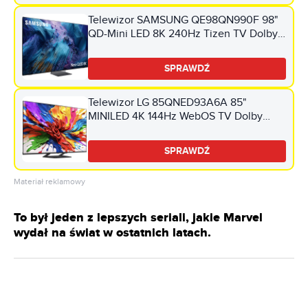
Telewizor SAMSUNG QE98QN990F 98"
QD-Mini LED 8K 240Hz Tizen TV Dolby
Atmos HDMI 2.1
SPRAWDŹ
Telewizor LG 85QNED93A6A 85"
MINILED 4K 144Hz WebOS TV Dolby
Vision Dolby Atmos HDMI 2.1
SPRAWDŹ
Materiał reklamowy
To był jeden z lepszych seriali, jakie Marvel
wydał na świat w ostatnich latach.