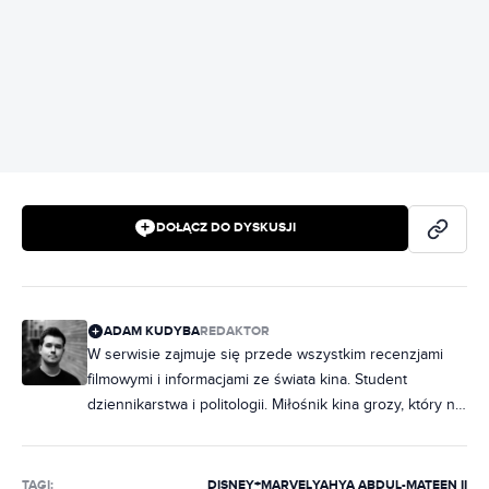
REKLAMA
DOŁĄCZ DO DYSKUSJI
ADAM KUDYBA
REDAKTOR
W serwisie zajmuje się przede wszystkim recenzjami
filmowymi i informacjami ze świata kina. Student
dziennikarstwa i politologii. Miłośnik kina grozy, który na
maratony horrorów chodzi rzadziej, niż chciałby.
Wielbiciel musicali, z których piosenki wypełniają
większość playlisty na Spotify. Wcześniej publikował w
TAGI:
DISNEY+
MARVEL
YAHYA ABDUL-MATEEN II