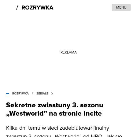
MENU
REKLAMA
ROZRYWKA
SERIALE
Sekretne zwiastuny 3. sezonu
„Westworld” na stronie Incite
Kilka dni temu w sieci zadebiutował
finalny
zwiastun 3. sezonu „Westworld”
od HBO. Jak się