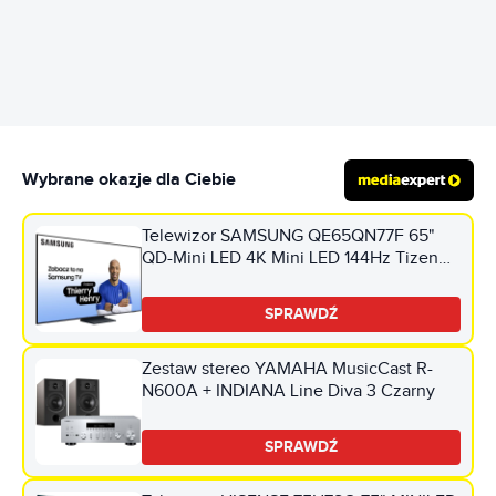
REKLAMA
Wybrane okazje dla Ciebie
Telewizor SAMSUNG QE65QN77F 65"
QD-Mini LED 4K Mini LED 144Hz Tizen
TV HDMI 2.1
SPRAWDŹ
Zestaw stereo YAMAHA MusicCast R-
N600A + INDIANA Line Diva 3 Czarny
SPRAWDŹ