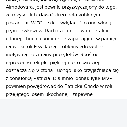
Almodovara, jest pewnie przyzwyczajony do tego,
że reżyser lubi dawać dużo pola kobiecym
postaciom. W "Gorzkich świętach" to one wiodą
prym - zwłaszcza Barbara Lennie w generalnie
udanej, choć niekoniecznie zapadającej w pamięć
na wieki roli Elsy, którą problemy zdrowotne
motywują do zmiany priorytetów. Spośród
reprezentantek płci pięknej nieco bardziej
odznacza się Victoria Luengo jako przyjaźniąca się
z bohaterką Patricia. Dla mnie jednak tytuł MVP
powinien powędrować do Patricka Criado w roli
przejętego losem ukochanej, zapewne
świadomego prawideł ich relacji, ale niedającego
sprowadzić się do parteru, wrażliwego Bonifacio.