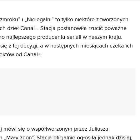
 zmroku” i „Nielegalni” to tylko niektóre z tworzonych
ch dzieł Canal+. Stacja postanowiła rzucić poważne
 najlepszego producenta seriali w naszym kraju.
ię z tej decyzji, a w następnych miesiącach czeka ich
jektów od Canal+.
REKLAMA
ej mówi się o
współtworzonym przez Juliusza
m „Mały zgon”
. Stacja oficjalnie ogłosiła jednak dzisiaj,