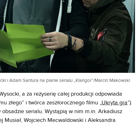
cki i Adam Santura na planie serialu „Klangor”/Marcin Makowski
Wysocki, a za reżyserię całej produkcji odpowiada
mu złego” i twórca zeszłorocznego filmu „
Ukryta gra
”).
 obsadzie serialu. Wystąpią w nim m.in. Arkadiusz
ej Musiał, Wojciech Mecwaldowski i Aleksandra