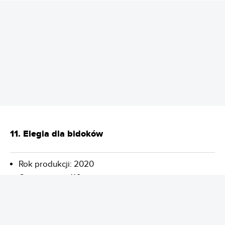
REKLAMA
11. Elegia dla bidoków
Rok produkcji: 2020
Czas trwania: 116 minut
Reżyser: Ron Howard
Obsada: Amy Adams, Glenn Close, Gabriel Basso,
Haley Bennett