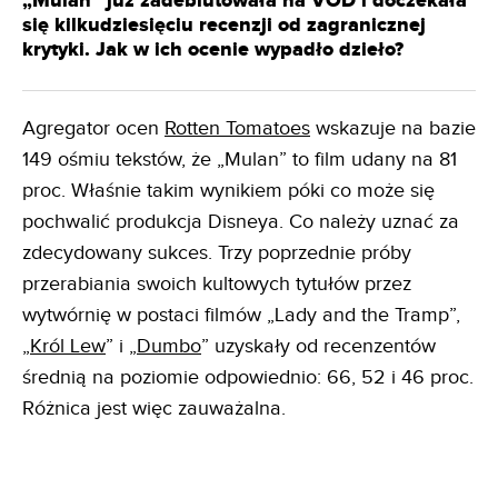
„Mulan” już zadebiutowała na VOD i doczekała
się kilkudziesięciu recenzji od zagranicznej
krytyki. Jak w ich ocenie wypadło dzieło?
Agregator ocen
Rotten Tomatoes
wskazuje na bazie
149 ośmiu tekstów, że „Mulan” to film udany na 81
proc. Właśnie takim wynikiem póki co może się
pochwalić produkcja Disneya. Co należy uznać za
zdecydowany sukces. Trzy poprzednie próby
przerabiania swoich kultowych tytułów przez
wytwórnię w postaci filmów „Lady and the Tramp”,
„
Król Lew
” i „
Dumbo
” uzyskały od recenzentów
średnią na poziomie odpowiednio: 66, 52 i 46 proc.
Różnica jest więc zauważalna.