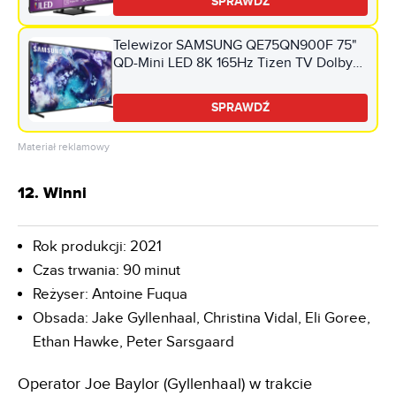
SPRAWDŹ
Telewizor SAMSUNG QE75QN900F 75"
QD-Mini LED 8K 165Hz Tizen TV Dolby
Atmos HDMI 2.1
SPRAWDŹ
Materiał reklamowy
12. Winni
Rok produkcji: 2021
Czas trwania: 90 minut
Reżyser: Antoine Fuqua
Obsada: Jake Gyllenhaal, Christina Vidal, Eli Goree,
Ethan Hawke, Peter Sarsgaard
Operator Joe Baylor (Gyllenhaal) w trakcie