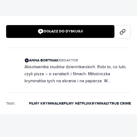
DOŁĄCZ DO DYSKUSJI
ANNA BORTNIAK
REDAKTOR
Absolwentka studiów dziennikarskich. Robi to, co lubi,
czyli pisze – o serialach i filmach. Miłośniczka
kryminałów tych na ekranie i na papierze. W
słuchawkach raczej rap, ale często też metal. Na co
dzień poukładana, chociaż często zdarza jej się
nabałaganić w słowach. Zakochana w Norwegii, dobrej,
TAGI:
FILMY KRYMINALNE
FILMY NETFLIX
KRYMINAŁY
TRUE CRIME
czarnej kawie i świeczkach z Pepco. Uwielbia rozmawiać
i słuchać ludzi, dlatego marzy jej się napisanie
reportażu, tylko jeszcze nie wie, o czym.