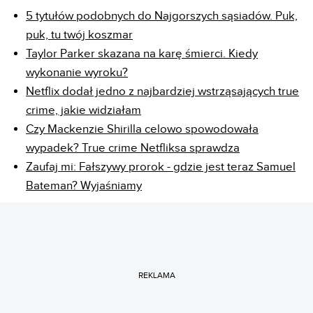
5 tytułów podobnych do Najgorszych sąsiadów. Puk,
puk, tu twój koszmar
Taylor Parker skazana na karę śmierci. Kiedy
wykonanie wyroku?
Netflix dodał jedno z najbardziej wstrząsających true
crime, jakie widziałam
Czy Mackenzie Shirilla celowo spowodowała
wypadek? True crime Netfliksa sprawdza
Zaufaj mi: Fałszywy prorok - gdzie jest teraz Samuel
Bateman? Wyjaśniamy
REKLAMA