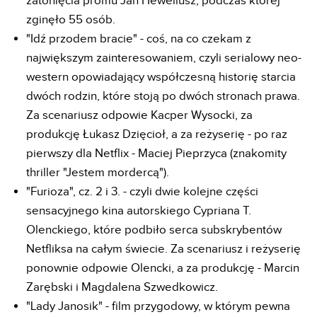
zatonięcia promu Jan Heweliusz, podczas której
zginęło 55 osób.
"Idź przodem bracie" - coś, na co czekam z
największym zainteresowaniem, czyli serialowy neo-
western opowiadający współczesną historię starcia
dwóch rodzin, które stoją po dwóch stronach prawa.
Za scenariusz odpowie Kacper Wysocki, za
produkcję Łukasz Dzięcioł, a za reżyserię - po raz
pierwszy dla Netflix - Maciej Pieprzyca (znakomity
thriller "Jestem mordercą").
"Furioza", cz. 2 i 3. - czyli dwie kolejne części
sensacyjnego kina autorskiego Cypriana T.
Olenckiego, które podbiło serca subskrybentów
Netfliksa na całym świecie. Za scenariusz i reżyserię
ponownie odpowie Olencki, a za produkcję - Marcin
Zarębski i Magdalena Szwedkowicz.
"Lady Janosik" - film przygodowy, w którym pewna