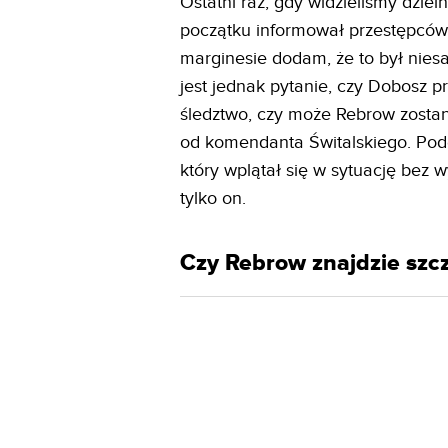
Ostatni raz, gdy widzieliśmy dzieln
początku informował przestępców
marginesie dodam, że to był nies
jest jednak pytanie, czy Dobosz 
śledztwo, czy może Rebrow zosta
od komendanta Świtalskiego. Pode
który wplątał się w sytuację bez w
tylko on.
Czy Rebrow znajdzie szc