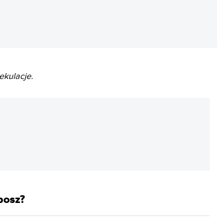
ekulacje.
REKLAMA
bosz?