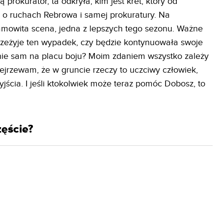
ą prokurator, ta odkryła, kim jest kret, który od
 o ruchach Rebrowa i samej prokuratury. Na
amowita scena, jedna z lepszych tego sezonu. Ważne
przeżyje ten wypadek, czy będzie kontynuowała swoje
nie sam na placu boju? Moim zdaniem wszystko zależy
jrzewam, że w gruncie rzeczy to uczciwy człowiek,
yjścia. I jeśli ktokolwiek może teraz pomóc Dobosz, to
zęście?