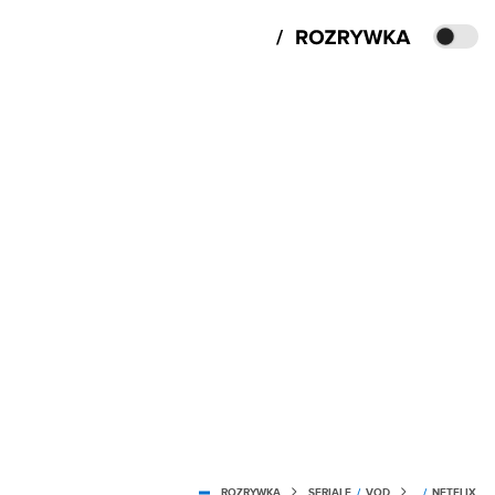
ROZRYWKA
SERIALE
/
VOD
/
NETFLIX