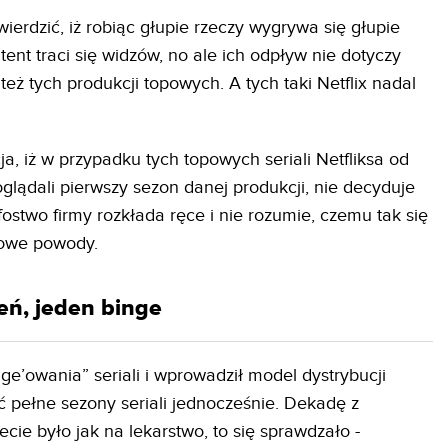
erdzić, iż robiąc głupie rzeczy wygrywa się głupie
ent traci się widzów, no ale ich odpływ nie dotyczy
też tych produkcji topowych. A tych taki Netflix nadal
ja, iż w przypadku tych topowych seriali Netfliksa od
oglądali pierwszy sezon danej produkcji, nie decyduje
efostwo firmy rozkłada ręce i nie rozumie, czemu tak się
wowe powody.
ień, jeden binge
nge’owania” seriali i wprowadził model dystrybucji
ć pełne sezony seriali jednocześnie. Dekadę z
cie było jak na lekarstwo, to się sprawdzało -