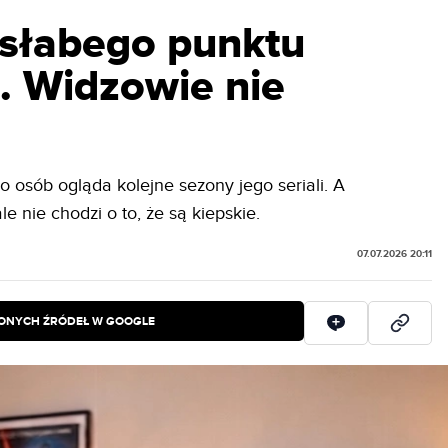
 słabego punktu
i. Widzowie nie
ło osób ogląda kolejne sezony jego seriali. A
le nie chodzi o to, że są kiepskie.
07.07.2026 20:11
IONYCH ŹRÓDEŁ W GOOGLE