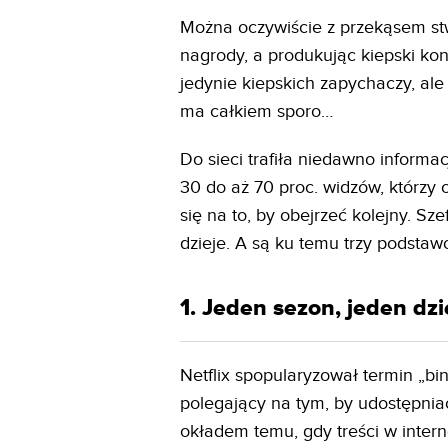
Można oczywiście z przekąsem stwi
nagrody, a produkując kiepski kont
jedynie kiepskich zapychaczy, ale 
ma całkiem sporo…
Do sieci trafiła niedawno informac
30 do aż 70 proc. widzów, którzy 
się na to, by obejrzeć kolejny. Sz
dzieje. A są ku temu trzy podsta
1. Jeden sezon, jeden dz
Netflix spopularyzował termin „bi
polegający na tym, by udostępnia
okładem temu, gdy treści w interne