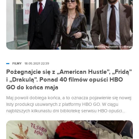
FILMY
18.05.2021 22:39
Pożegnajcie się z „American Hustle”, „Fridą”
i „Drakulą”. Ponad 40 filmów opuści HBO
GO do końca maja
Maj powoli dobiega końca, a to oznacza pojawienie się nowej
listy produkcji usuwanych z platformy HBO GO. W ciągu
najbliższych kilkunastu dni bibliotekę serwisu HBO opuści
ponad 40 filmów. W tym takie hity jak „Legenda telewizji”,
„American Hustle” czy „Drakula”.