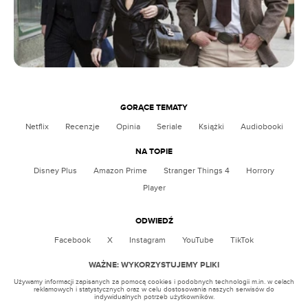
GORĄCE TEMATY
Netflix
Recenzje
Opinia
Seriale
Książki
Audiobooki
NA TOPIE
Disney Plus
Amazon Prime
Stranger Things 4
Horrory
Player
ODWIEDŹ
Facebook
X
Instagram
YouTube
TikTok
WAŻNE: WYKORZYSTUJEMY PLIKI
Używamy informacji zapisanych za pomocą cookies i podobnych technologii m.in. w celach
reklamowych i statystycznych oraz w celu dostosowania naszych serwisów do
indywidualnych potrzeb użytkowników.