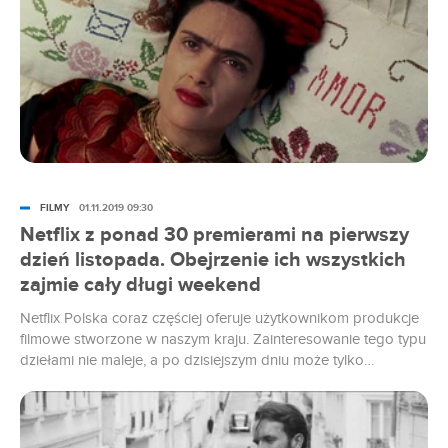
FILMY
01.11.2019 09:30
Netflix z ponad 30 premierami na pierwszy
dzień listopada. Obejrzenie ich wszystkich
zajmie cały długi weekend
Netflix Polska coraz częściej oferuje użytkownikom produkcje
filmowe stworzone w naszym kraju. Zainteresowanie tego typu
dziełami nie maleje, a po dzisiejszym dniu może tylko
wzrosnąć. Na platformie wraz z ponad 30 innymi nowościami
trafi „Zimna wojna” Pawła Pawlikowskiego.