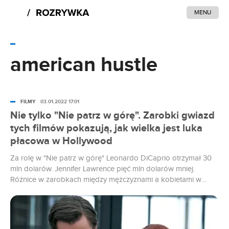
MENU
american hustle
FILMY
03.01.2022 17:01
Nie tylko "Nie patrz w górę". Zarobki gwiazd
tych filmów pokazują, jak wielka jest luka
płacowa w Hollywood
Za rolę w "Nie patrz w górę" Leonardo DiCaprio otrzymał 30
mln dolarów. Jennifer Lawrence pięć mln dolarów mniej.
Różnice w zarobkach między mężczyznami a kobietami w
branży filmowej znalazły się więc w centrum zainteresowań
opinii publicznej. Nie jest to pierwszy raz, bo o kwestiach luki
płacowej w Hollywood mówi się już od dawna.