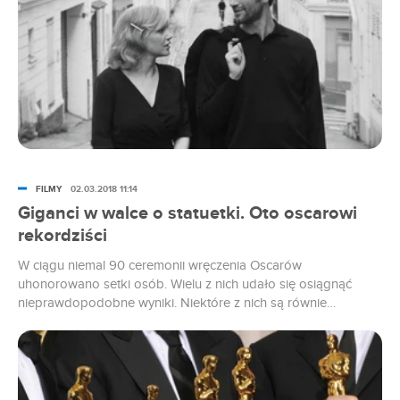
FILMY
02.03.2018 11:14
Giganci w walce o statuetki. Oto oscarowi
rekordziści
W ciągu niemal 90 ceremonii wręczenia Oscarów
uhonorowano setki osób. Wielu z nich udało się osiągnąć
nieprawdopodobne wyniki. Niektóre z nich są równie
interesujące, jak filmy z ich zdobywcami.