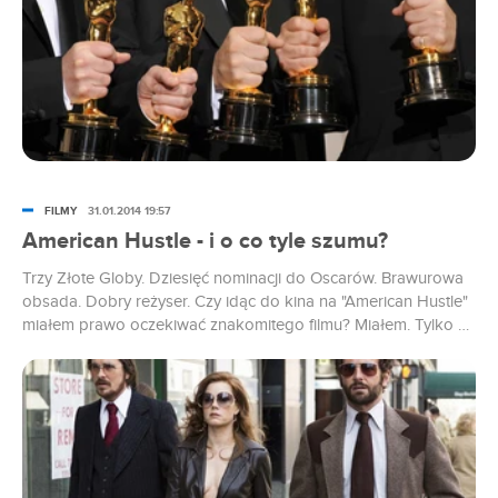
FILMY
31.01.2014 19:57
American Hustle - i o co tyle szumu?
Trzy Złote Globy. Dziesięć nominacji do Oscarów. Brawurowa
obsada. Dobry reżyser. Czy idąc do kina na "American Hustle"
miałem prawo oczekiwać znakomitego filmu? Miałem. Tylko że
najwidoczniej nie powinien, bo srodze się rozczarowałem.