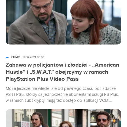
FILMY
11.06.2021 09:00
Zabawa w policjantów i złodziei - „American
Hustle” i „S.W.A.T.” obejrzymy w ramach
PlayStation Plus Video Pass
Może jeszcze nie wiecie, ale od pewnego czasu posiadacze
PS4 i PS5, którzy są jednocześnie abonentami usługi PS Plus,
w ramach subskrypcji mają też dostęp do aplikacji VOD:
PlayStation Plus Video Pass. W ofercie mogą oni znaleźć kilka
ciekawych tytułów, jak choćby „American Hustle” i „S.W.A.T. —
jednostka specjalna” — coś dla widzów, którzy lubią...