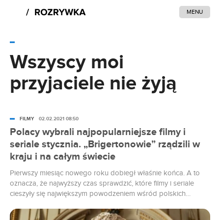
MENU
Wszyscy moi
przyjaciele nie żyją
FILMY
02.02.2021 08:50
Polacy wybrali najpopularniejsze filmy i
seriale stycznia. „Brigertonowie” rządzili w
kraju i na całym świecie
Pierwszy miesiąc nowego roku dobiegł właśnie końca. A to
oznacza, że najwyższy czas sprawdzić, które filmy i seriale
cieszyły się największym powodzeniem wśród polskich
użytkowników platformy Netflix. Na czele miesięcznego
rankingu toczyła się zacięta walka między dwiema