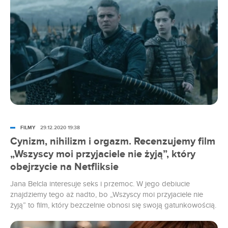
widzowie?
FILMY
29.12.2020 19:38
Cynizm, nihilizm i orgazm. Recenzujemy film
„Wszyscy moi przyjaciele nie żyją”, który
obejrzycie na Netfliksie
Jana Belcla interesuje seks i przemoc. W jego debiucie
znajdziemy tego aż nadto, bo „Wszyscy moi przyjaciele nie
żyją” to film, który bezczelnie obnosi się swoją gatunkowością.