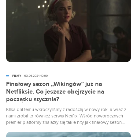
FILMY
03.01.2021 10:00
Finałowy sezon „Wikingów” już na
Netfliksie. Co jeszcze obejrzycie na
początku stycznia?
Kilka dni temu wkroczyliśmy z radością w nowy rok, a wraz z
nami zrobił to również serwis Netflix. Wśród noworocznych
premier platformy znalazły się takie hity jak finałowy sezon
serialu „Wikingowie”, „Blade Runner 2049” i dokumentalna
seria „Historia wulgaryzmów”. Co jeszcze będą mogli obejrzeć