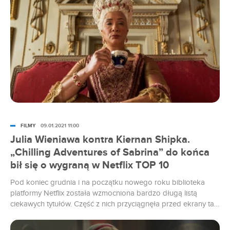
produkcjami.
FILMY
09.01.2021 11:00
Julia Wieniawa kontra Kiernan Shipka.
„Chilling Adventures of Sabrina” do końca
bił się o wygraną w Netflix TOP 10
Pod koniec grudnia i na początku nowego roku biblioteka
platformy Netflix została wzmocniona bardzo długą listą
ciekawych tytułów. Część z nich przyciągnęła przed ekrany tak
wielu widzów, że znalazła się w zestawieniu Netflix TOP 10.
Która produkcja wygrała?