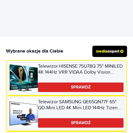
REKLAMA
Wybrane okazje dla Ciebie
Telewizor HISENSE 75U78Q 75" MINILED
4K 144Hz VRR VIDAA Dolby Vision
Dolby Atmos HDMI 2.1
SPRAWDŹ
Telewizor SAMSUNG QE65QN77F 65"
QD-Mini LED 4K Mini LED 144Hz Tizen
TV HDMI 2.1
SPRAWDŹ