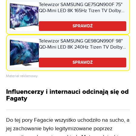
Telewizor SAMSUNG QE75QN900F 75"
QD-Mini LED 8K 165Hz Tizen TV Dolby
Atmos HDMI 2.1
SPRAWDŹ
Telewizor SAMSUNG QE98QN990F 98"
QD-Mini LED 8K 240Hz Tizen TV Dolby
Atmos HDMI 2.1
SPRAWDŹ
Materiał reklamowy
Influencerzy i internauci odcinają się od
Fagaty
Do tej pory Fagacie wszystko uchodziło na sucho, a
jej zachowanie było legitymizowane poprzez