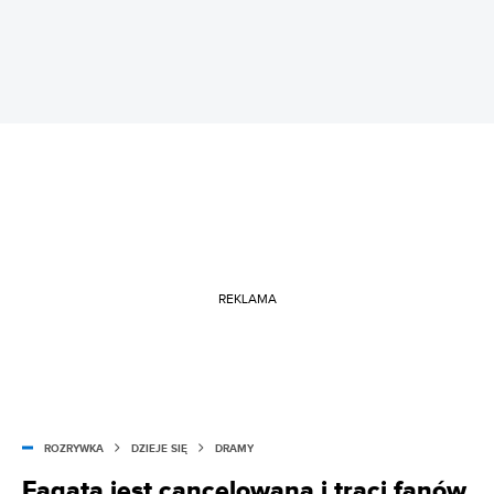
REKLAMA
ROZRYWKA
DZIEJE SIĘ
DRAMY
Fagata jest cancelowana i traci fanów.