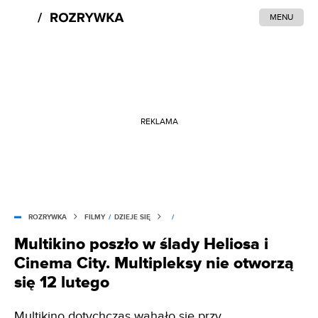
MENU
REKLAMA
ROZRYWKA
FILMY
/
DZIEJE SIĘ
/
Multikino poszło w ślady Heliosa i
Cinema City. Multipleksy nie otworzą
się 12 lutego
Multikino dotychczas wahało się przy