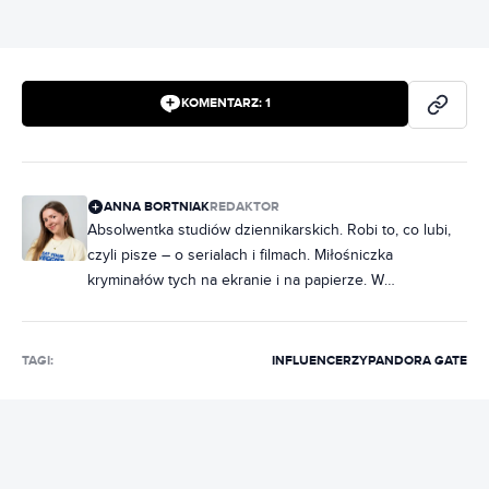
KOMENTARZ:
1
ANNA BORTNIAK
REDAKTOR
Absolwentka studiów dziennikarskich. Robi to, co lubi,
czyli pisze – o serialach i filmach. Miłośniczka
kryminałów tych na ekranie i na papierze. W
słuchawkach raczej rap, ale często też metal. Na co
dzień poukładana, chociaż często zdarza jej się
nabałaganić w słowach. Zakochana w Norwegii, dobrej,
TAGI:
INFLUENCERZY
PANDORA GATE
czarnej kawie i świeczkach z Pepco. Uwielbia rozmawiać
i słuchać ludzi, dlatego marzy jej się napisanie
reportażu, tylko jeszcze nie wie, o czym.