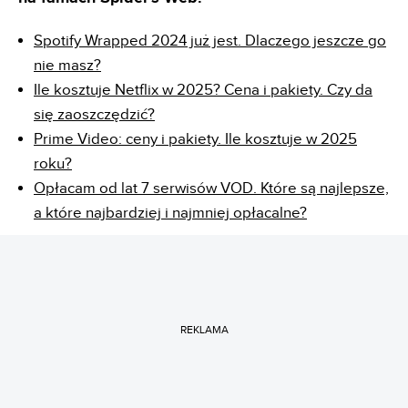
Spotify Wrapped 2024 już jest. Dlaczego jeszcze go
nie masz?
Ile kosztuje Netflix w 2025? Cena i pakiety. Czy da
się zaoszczędzić?
Prime Video: ceny i pakiety. Ile kosztuje w 2025
roku?
Opłacam od lat 7 serwisów VOD. Które są najlepsze,
a które najbardziej i najmniej opłacalne?
REKLAMA