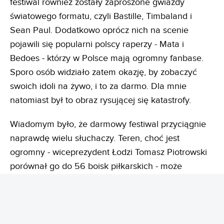
festiwal również zostały zaproszone gwiazdy
światowego formatu, czyli Bastille, Timbaland i
Sean Paul. Dodatkowo oprócz nich na scenie
pojawili się popularni polscy raperzy - Mata i
Bedoes - którzy w Polsce mają ogromny fanbase.
Sporo osób widziało zatem okazję, by zobaczyć
swoich idoli na żywo, i to za darmo. Dla mnie
natomiast był to obraz rysującej się katastrofy.
Wiadomym było, że darmowy festiwal przyciągnie
naprawdę wielu słuchaczy. Teren, choć jest
ogromny - wiceprezydent Łodzi Tomasz Piotrowski
porównał go do 56 boisk piłkarskich - może
pomieścić ograniczoną liczbę osób. Piotrowski w
wywiadzie dla serwisu
TuLodz.pl
przyznał, że
impreza została zgłoszona na 150 tys. uczestników.
Spekulował jednak, że przez 3 dni na terenie