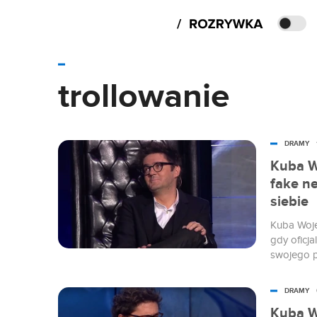
trollowanie
DRAMY
Kuba W
fake n
siebie
Kuba Woje
gdy oficj
swojego p
pokazać n
w ten spo
DRAMY
standardó
Kuba W