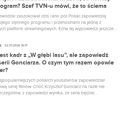
rogram? Szef TVN-u mówi, że to ściema
wódzki zaszokował dziś rano pół Polski zapowiedzią
jego słynnego programu i przenosinami na jedną z
ych platform streamingowych. Echa tej wypowiedzi jeszcze
y, a już doczekaliśmy się odpowiedzi od władz TVN-u. Jeżeli
szczak mówi prawdę, to daliśmy się nabrać na perfidną
Ę
22.07.2020 16:17
ę.
jest kadr z „W głębi lasu”, ale zapowiedź
serii Gonciarza. O czym tym razem opowie
er?
ajpopularniejszych polskich youtuberów zapowiedział
wą serię filmów. Choć Krzysztof Gonciarz na razie nie
szczegółów, z zapowiedzi wynika, że seria będzie
ać się na... Polsce.