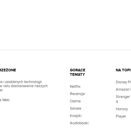
TRZEŻONE
GORĄCE
NA TOPI
TEMATY
s i podobnych technologii
Disney P
z w celu dostosowania naszych
Netflix
Amazon 
w.
Recenzje
Stranger
’s Web.
Opinia
4
Seriale
Horrory
Książki
Player
Audiobooki