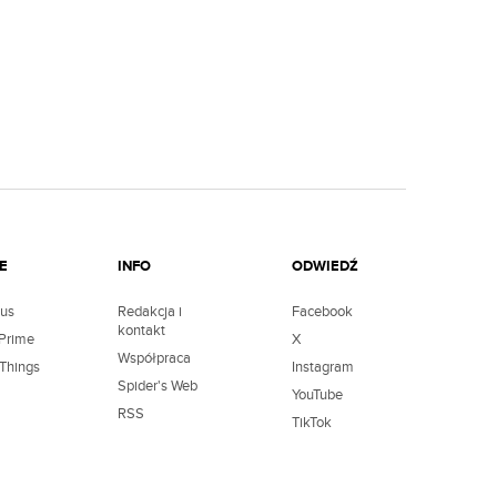
E
INFO
ODWIEDŹ
lus
Redakcja i
Facebook
kontakt
Prime
X
Współpraca
 Things
Instagram
Spider's Web
YouTube
RSS
TikTok