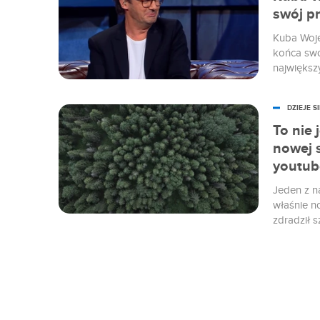
swój p
Kuba Woje
końca swo
największ
nie minęł
Edward Mi
DZIEJE SI
prowokacj
To nie 
nowej 
youtub
Jeden z n
właśnie no
zdradził 
koncentrow