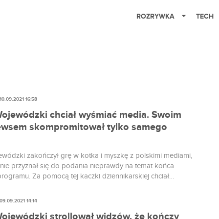
ROZRYWKA
TECH
10.09.2021 16:58
ojewódzki chciał wyśmiać media. Swoim
ewsem skompromitował tylko samego
wódzki zakończył grę w kotka i myszkę z polskimi mediami,
alnie przyznał się do podania nieprawdy na temat końca
rogramu. Za pomocą tej kaczki dziennikarskiej chciał
iski poziom polskich mediów. Problem w tym, że jedyne co
sób udowodnił to własną niedojrzałość i brak zawodowych
09.09.2021 14:14
w.
ojewódzki strollował widzów, że kończy