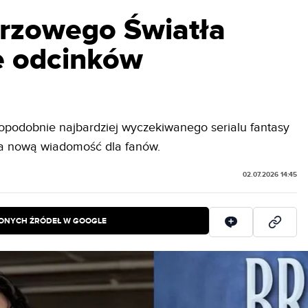
rzowego Światła
le odcinków
opodobnie najbardziej wyczekiwanego serialu fantasy
a nową wiadomość dla fanów.
02.07.2026 14:45
IONYCH ŹRÓDEŁ W GOOGLE