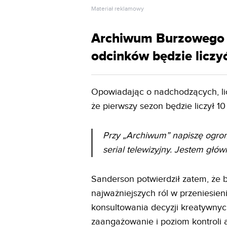
HDMI 2.1
2.1
Materiał reklamowy
Archiwum Burzowego Św
odcinków będzie liczyć
Opowiadając o nadchodzących, lic
że pierwszy sezon będzie liczył 1
Przy „Archiwum” napiszę ogrom
serial telewizyjny. Jestem głó
Sanderson potwierdził zatem, że 
najważniejszych ról w przeniesieni
konsultowania decyzji kreatywnyc
zaangażowanie i poziom kontroli 