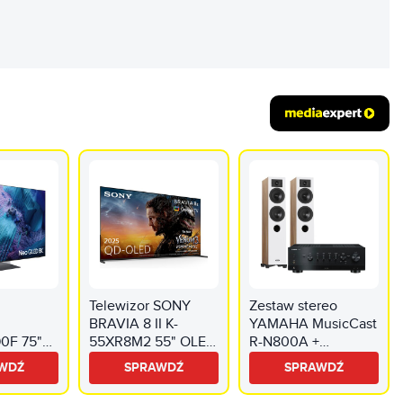
REKLAMA
Telewizor SONY
Zestaw stereo
BRAVIA 8 II K-
YAMAHA MusicCast
0F 75"
55XR8M2 55" OLED
R-N800A +
ED 8K
4K 120Hz VRR
INDIANA Line Diva
WDŹ
SPRAWDŹ
SPRAWDŹ
en TV
Google TV Dolby
5 Dąb
os HDMI
Atmos Dolby Vision