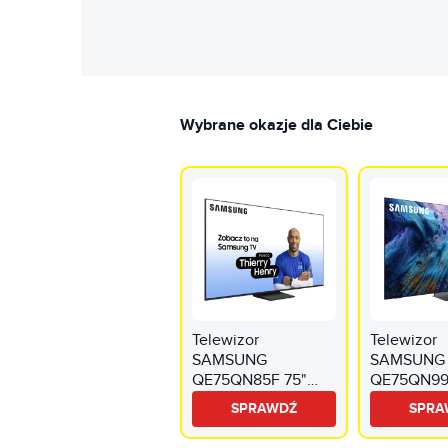
Wybrane okazje dla Ciebie
Telewizor
Telewizor
SAMSUNG
SAMSUNG
QE75QN85F 75"
QE75QN99
QD-Mini LED 4K
QD-Mini L
SPRAWDŹ
SPRA
144Hz VRR Tizen
240Hz Tiz
TV Dolby Atmos
Dolby Atm