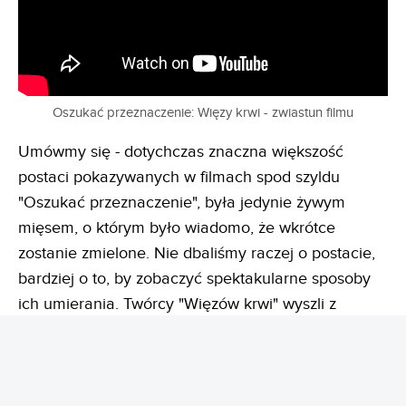
Oszukać przeznaczenie: Więzy krwi - zwiastun filmu
Umówmy się - dotychczas znaczna większość
postaci pokazywanych w filmach spod szyldu
"Oszukać przeznaczenie", była jedynie żywym
mięsem, o którym było wiadomo, że wkrótce
zostanie zmielone. Nie dbaliśmy raczej o postacie,
bardziej o to, by zobaczyć spektakularne sposoby
ich umierania. Twórcy "Więzów krwi" wyszli z
założenia, że jedno nie wyklucza drugiego. W
pewnym momencie film Lipovsky'ego i Steina
przeradza się w swego rodzaju "kino śledcze", w
którym wraz z bohaterką próbujemy dociec, kogo