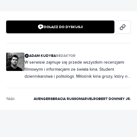
DOŁĄCZ DO DYSKUSJI
ADAM KUDYBA
REDAKTOR
W serwisie zajmuje się przede wszystkim recenzjami
filmowymi i informacjami ze świata kina. Student
dziennikarstwa i politologii. Miłośnik kina grozy, który na
maratony horrorów chodzi rzadziej, niż chciałby.
Wielbiciel musicali, z których piosenki wypełniają
większość playlisty na Spotify. Wcześniej publikował w
TAGI:
AVENGERS
BRACIA RUSSO
MARVEL
ROBERT DOWNEY JR.
Ostatniej Tawernie oraz Movies Room.