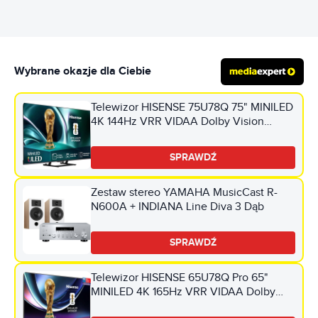
Wybrane okazje dla Ciebie
Telewizor HISENSE 75U78Q 75" MINILED
4K 144Hz VRR VIDAA Dolby Vision
Dolby Atmos HDMI 2.1
SPRAWDŹ
Zestaw stereo YAMAHA MusicCast R-
N600A + INDIANA Line Diva 3 Dąb
SPRAWDŹ
Telewizor HISENSE 65U78Q Pro 65"
MINILED 4K 165Hz VRR VIDAA Dolby
Vision Dolby Atmos HDMI 2.1