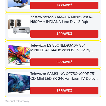
SPRAWDŹ
Zestaw stereo YAMAHA MusicCast R-
N600A + INDIANA Line Diva 3 Dąb
SPRAWDŹ
Telewizor LG 85QNED93A6A 85"
MINILED 4K 144Hz WebOS TV Dolby
Vision Dolby Atmos HDMI 2.1
SPRAWDŹ
Telewizor SAMSUNG QE75QN990F 75"
QD-Mini LED 8K 240Hz Tizen TV Dolby
Atmos HDMI 2.1
SPRAWDŹ
Materiał reklamowy