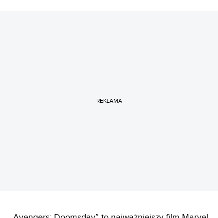
REKLAMA
„Avengers: Doomsday” to najważniejszy film Marvel