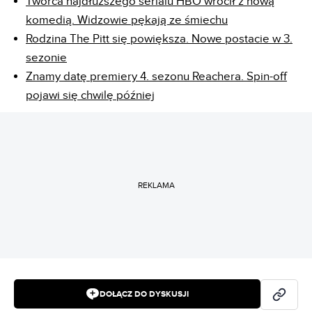
Twórca najdłuższego serialu HBO wrócił z nową
komedią. Widzowie pękają ze śmiechu
Rodzina The Pitt się powiększa. Nowe postacie w 3.
sezonie
Znamy datę premiery 4. sezonu Reachera. Spin-off
pojawi się chwilę później
REKLAMA
DOŁĄCZ DO DYSKUSJI