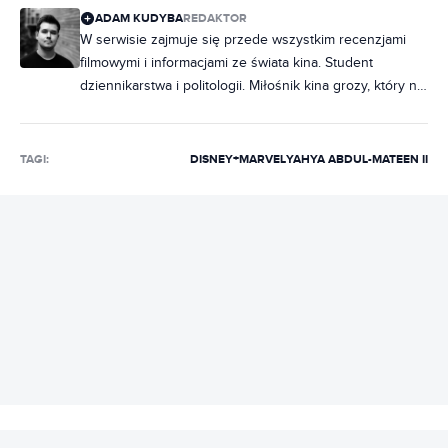
ADAM KUDYBA
REDAKTOR
W serwisie zajmuje się przede wszystkim recenzjami
filmowymi i informacjami ze świata kina. Student
dziennikarstwa i politologii. Miłośnik kina grozy, który na
maratony horrorów chodzi rzadziej, niż chciałby.
Wielbiciel musicali, z których piosenki wypełniają
większość playlisty na Spotify. Wcześniej publikował w
TAGI:
DISNEY+
MARVEL
YAHYA ABDUL-MATEEN II
Ostatniej Tawernie oraz Movies Room.
REKLAMA