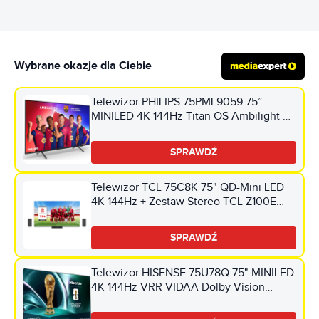
Wybrane okazje dla Ciebie
Telewizor PHILIPS 75PML9059 75”
MINILED 4K 144Hz Titan OS Ambilight 3
Dolby Atmos HDMI 2.1
SPRAWDŹ
Telewizor TCL 75C8K 75" QD-Mini LED
4K 144Hz + Zestaw Stereo TCL Z100E
(2szt.) CZ+CZ Google TV Dolby Atmos
Dolby Vision HDMI 2.1
SPRAWDŹ
Telewizor HISENSE 75U78Q 75" MINILED
4K 144Hz VRR VIDAA Dolby Vision
Dolby Atmos HDMI 2.1