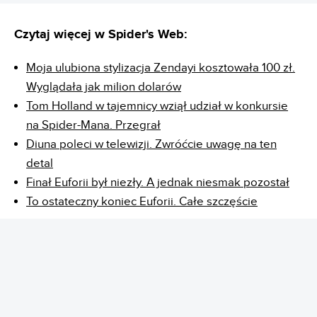
Czytaj więcej w Spider's Web:
Moja ulubiona stylizacja Zendayi kosztowała 100 zł.
Wyglądała jak milion dolarów
Tom Holland w tajemnicy wziął udział w konkursie
na Spider-Mana. Przegrał
Diuna poleci w telewizji. Zwróćcie uwagę na ten
detal
Finał Euforii był niezły. A jednak niesmak pozostał
To ostateczny koniec Euforii. Całe szczęście
REKLAMA