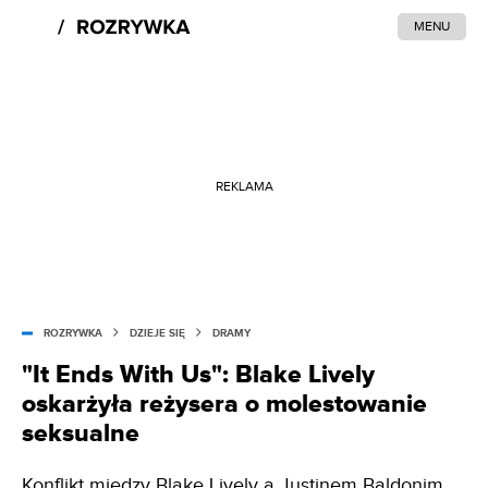
MENU
REKLAMA
ROZRYWKA
DZIEJE SIĘ
DRAMY
"It Ends With Us": Blake Lively
oskarżyła reżysera o molestowanie
seksualne
Konflikt między Blake Lively a Justinem Baldonim