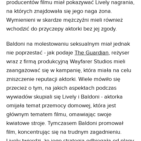
producentów filmu miał pokazywać Lively nagrania,
na których znajdowała się jego naga żona.
Wymienieni w skardze mężczyźni mieli również
wchodzić do przyczepy aktorki bez jej zgody.
Baldoni na molestowaniu seksualnym miał jednak
nie poprzestać - jak podaje
The Guardian
, reżyser
wraz z firmą produkcyjną Wayfarer Studios mieli
zaangażować się w kampanię, która miała na celu
zniszczenie reputacji aktorki. Wiele mówiło się
przecież o tym, na jakich aspektach podczas
wywiadów skupiali się Lively i Baldoni - aktorka
omijała temat przemocy domowej, która jest
głównym tematem filmu, omawiając swoje
kwiatowe stroje. Tymczasem Baldoni promował
film, koncentrując się na trudnym zagadnieniu.
Lively twierdzi, że jego strategia odbiegała od plany