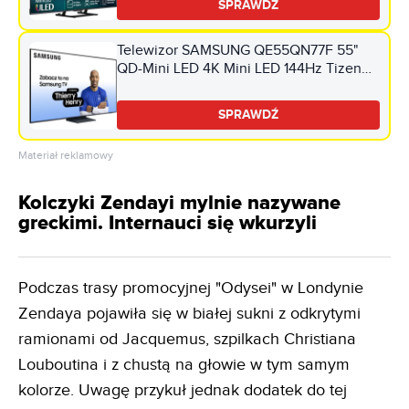
SPRAWDŹ
Telewizor SAMSUNG QE55QN77F 55"
QD-Mini LED 4K Mini LED 144Hz Tizen
TV HDMI 2.1
SPRAWDŹ
Materiał reklamowy
Kolczyki Zendayi mylnie nazywane
greckimi. Internauci się wkurzyli
Podczas trasy promocyjnej "Odysei" w Londynie
Zendaya pojawiła się w białej sukni z odkrytymi
ramionami od Jacquemus, szpilkach Christiana
Louboutina i z chustą na głowie w tym samym
kolorze. Uwagę przykuł jednak dodatek do tej