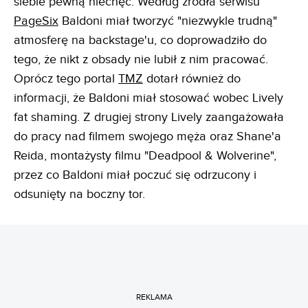
siebie pewną niechęć. Według źródła serwisu
PageSix
Baldoni miał tworzyć "niezwykle trudną"
atmosferę na backstage'u, co doprowadziło do
tego, że nikt z obsady nie lubił z nim pracować.
Oprócz tego portal
TMZ
dotarł również do
informacji, że Baldoni miał stosować wobec Lively
fat shaming. Z drugiej strony Lively zaangażowała
do pracy nad filmem swojego męża oraz Shane'a
Reida, montażysty filmu "Deadpool & Wolverine",
przez co Baldoni miał poczuć się odrzucony i
odsunięty na boczny tor.
REKLAMA