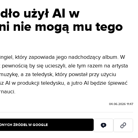
dło użył AI w
ani nie mogą mu tego
ingiel, który zapowiada jego nadchodzący album. W
 pewnością by się ucieszyli, ale tym razem na artysta
muzykę, a za teledysk, który powstał przy użyciu
asz AI w produkcji teledysku, a jutro AI będzie śpiewać
rnauci.
04.06.2026 11:47
IONYCH ŹRÓDEŁ W GOOGLE