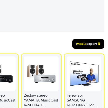
REKLAMA
reo
Zestaw stereo
Telewizor
usicCast
YAMAHA MusicCast
SAMSUNG
R-N600A +
QE65QN77F 65"