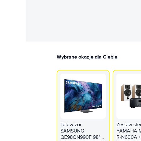
Wybrane okazje dla Ciebie
Telewizor
Zestaw ste
SAMSUNG
YAMAHA M
QE98QN990F 98"
R-N600A +