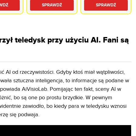
ne Diva
INDIANA Line Diva
QD-Mini LED 4K
WDŹ
SPRAWDŹ
SPRAWDŹ
3 Dąb
Mini LED 144Hz
Tizen TV HDMI 2.1
ył teledysk przy użyciu AI. Fani są
ić AI od rzeczywistości. Gdyby ktoś miał wątpliwości,
wała sztuczna inteligencja, to informacje są podane w
dpowiada AiVisioLab. Pomijając ten fakt, sceny AI w
różnić, bo są one po prostu brzydkie. W pewnym
dentnie zawiodło, bo kiedy para w teledysku wznosi
erzę się podwaja.