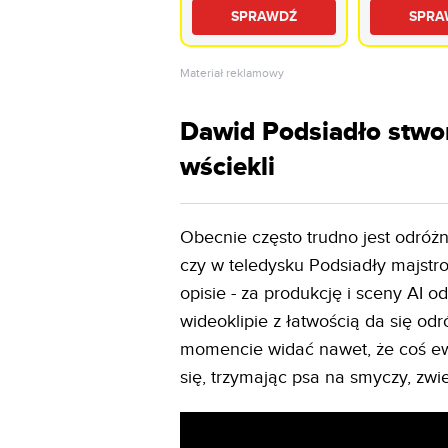
QD-Mini LED 8K
INDIANA Li
SPRAWDŹ
SPRA
240Hz Tizen TV
3 Dąb
Dolby Atmos HDMI
2.1
Materiał reklamowy
Dawid Podsiadło stworz
wściekli
Obecnie często trudno jest odróżn
czy w teledysku Podsiadły majstro
opisie - za produkcję i sceny AI o
wideoklipie z łatwością da się od
momencie widać nawet, że coś ewi
się, trzymając psa na smyczy, zwi