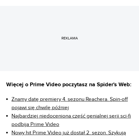
REKLAMA
Więcej o Prime Video poczytasz na Spider's Web:
Znamy datę premiery 4. sezonu Reachera. Spin-off
pojawi się chwilę później
Najbardziej niedoceniona część genialnej serii sci-fi
podbija Prime Video
Nowy hit Prime Video już dostał 2. sezon. Szykują