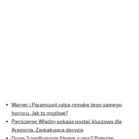
Warner i Paramount robią remake tego samego
horroru. Jak to możliwe?
Pierścienie Władzy pokażą postać kluczową dla
Aragorna. Zaskakująca decyzja
Diuna 3 najdłuższym filmem z serii? Potężne