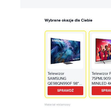
Wybrane okazje dla Ciebie
Telewizor
Telewizor 
SAMSUNG
75PML9059
QE98QN990F 98"
MINILED 4
QD-Mini LED 8K
Titan OS A
SPRAWDŹ
SPRA
240Hz Tizen TV
3 Dolby A
Dolby Atmos HDMI
HDMI 2.1
2.1
Materiał reklamowy