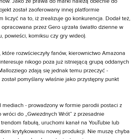
fanów. Jako że prawa do marki należą obecnie do
jekt został zaoferowany innej platformie
liczyć na to, iż zrealizuje go konkurencja. Dodał też,
ria opracowana przez Gero ujrzała światło dzienne w
mu, powieści, komiksu czy gry wideo).
, które rozwścieczyły fanów, kierownictwo Amazona
ainteresuje nikogo poza już istniejącą grupą oddanych
 Mallozziego zdają się jednak temu przeczyć -
kt został pomyślany właśnie jako przystępny punkt
al mediach - prowadzony w formie parodii postaci z
dio wróci do „Gwiezdnych Wrót” z przesadnie
rendom fabułą, uruchomi kanał na YouTubie lub
tkim krytykowaniu nowej produkcji. Nie muszę chyba