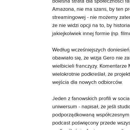
bolesna strata dla społeczności 
Amazona, nie ma szans, by ten pro
streamingowej - nie możemy zatem 
że nie widzi opcji na to, by histo
jakiejkolwiek innej formie (np. fil
Według wcześniejszych doniesień
obawiało się, że wizja Gero nie z
wielbicieli franczyzy. Komentarze
wielokrotnie podkreślał, że proje
wejścia dla nowych odbiorców.
Jeden z fanowskich profili w soci
uniwersum - napisał, że jeśli stu
podporządkowaną współczesnym t
podcast poświęcony przede wszys