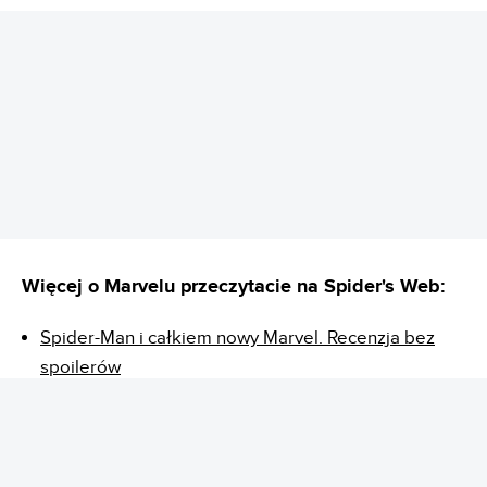
REKLAMA
Więcej o Marvelu przeczytacie na Spider's Web:
Spider-Man i całkiem nowy Marvel. Recenzja bez
spoilerów
Będzie nowy film o Venomie. Oby był lepszy
Krytycy zachwyceni nowym filmem o Spider-Manie.
Najlepszy w historii?
Gdzie obejrzeć wszystkie filmy o Spider-Manie?