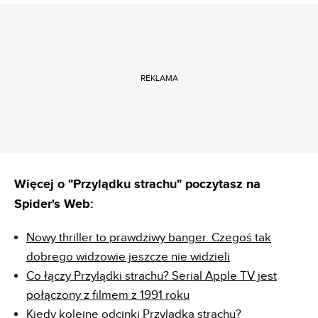
REKLAMA
Więcej o "Przylądku strachu" poczytasz na
Spider's Web:
Nowy thriller to prawdziwy banger. Czegoś tak
dobrego widzowie jeszcze nie widzieli
Co łączy Przylądki strachu? Serial Apple TV jest
połączony z filmem z 1991 roku
Kiedy kolejne odcinki Przylądka strachu?