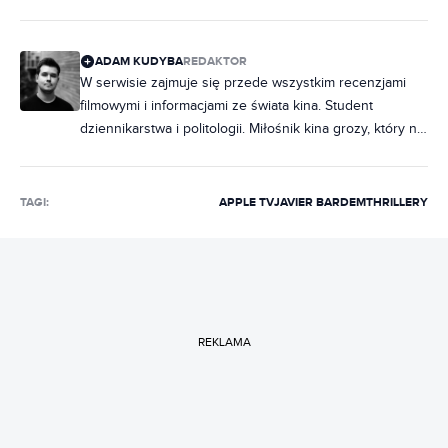
ADAM KUDYBA
REDAKTOR
W serwisie zajmuje się przede wszystkim recenzjami
filmowymi i informacjami ze świata kina. Student
dziennikarstwa i politologii. Miłośnik kina grozy, który na
maratony horrorów chodzi rzadziej, niż chciałby.
Wielbiciel musicali, z których piosenki wypełniają
większość playlisty na Spotify. Wcześniej publikował w
TAGI:
APPLE TV
JAVIER BARDEM
THRILLERY
Ostatniej Tawernie oraz Movies Room.
REKLAMA