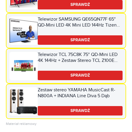
SPRAWDŹ
Telewizor SAMSUNG QE65QN77F 65"
QD-Mini LED 4K Mini LED 144Hz Tizen
TV HDMI 2.1
SPRAWDŹ
Telewizor TCL 75C8K 75" QD-Mini LED
4K 144Hz + Zestaw Stereo TCL Z100E
(2szt.) CZ+CZ Google TV Dolby Atmos
Dolby Vision HDMI 2.1
SPRAWDŹ
Zestaw stereo YAMAHA MusicCast R-
N800A + INDIANA Line Diva 5 Dąb
SPRAWDŹ
Materiał reklamowy