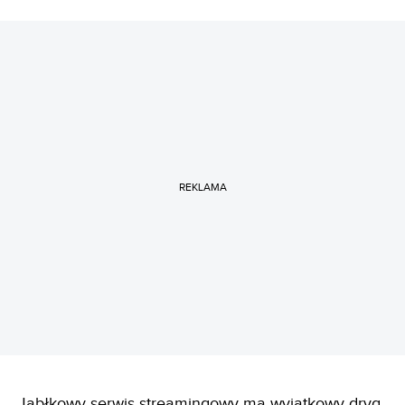
REKLAMA
Jabłkowy serwis streamingowy ma wyjątkowy dryg