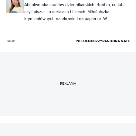
Absolwentka studiów dziennikarskich. Robi to, co lubi,
czyli pisze – o serialach i filmach. Miłośniczka
kryminałów tych na ekranie i na papierze. W
słuchawkach raczej rap, ale często też metal. Na co
dzień poukładana, chociaż często zdarza jej się
nabałaganić w słowach. Zakochana w Norwegii, dobrej,
TAGI:
INFLUENCERZY
PANDORA GATE
czarnej kawie i świeczkach z Pepco. Uwielbia rozmawiać
i słuchać ludzi, dlatego marzy jej się napisanie
reportażu, tylko jeszcze nie wie, o czym.
REKLAMA