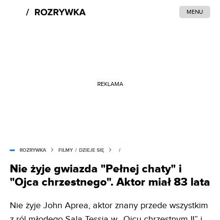
MENU
REKLAMA
ROZRYWKA
FILMY
/
DZIEJE SIĘ
/
Nie żyje gwiazda "Pełnej chaty" i
"Ojca chrzestnego". Aktor miał 83 lata
Nie żyje John Aprea, aktor znany przede wszystkim
z ról młodego Sala Tessia w „Ojcu chrzestnym II” i