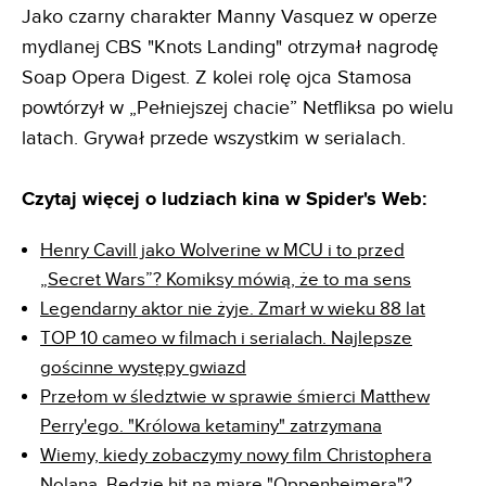
Jako czarny charakter Manny Vasquez w operze
mydlanej CBS "Knots Landing" otrzymał nagrodę
Soap Opera Digest. Z kolei rolę ojca Stamosa
powtórzył w „Pełniejszej chacie” Netfliksa po wielu
latach. Grywał przede wszystkim w serialach.
Czytaj więcej o ludziach kina w Spider's Web:
Henry Cavill jako Wolverine w MCU i to przed
„Secret Wars”? Komiksy mówią, że to ma sens
Legendarny aktor nie żyje. Zmarł w wieku 88 lat
TOP 10 cameo w filmach i serialach. Najlepsze
gościnne występy gwiazd
Przełom w śledztwie w sprawie śmierci Matthew
Perry'ego. "Królowa ketaminy" zatrzymana
Wiemy, kiedy zobaczymy nowy film Christophera
Nolana. Będzie hit na miarę "Oppenheimera"?