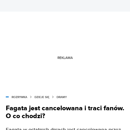
REKLAMA
ROZRYWKA
DZIEJE SIĘ
DRAMY
Fagata jest cancelowana i traci fanów.
O co chodzi?
Fagata w ostatnich dniach jest cancelowana przez