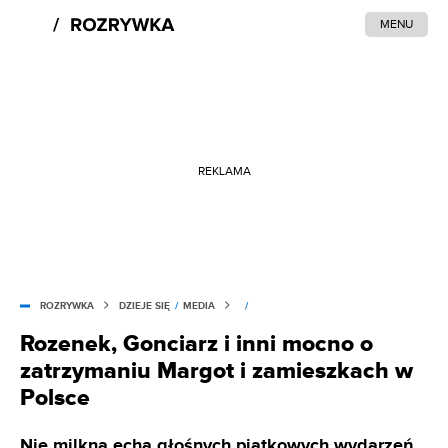
MENU
REKLAMA
ROZRYWKA
DZIEJE SIĘ
/
MEDIA
/
Rozenek, Gonciarz i inni mocno o
zatrzymaniu Margot i zamieszkach w
Polsce
Nie milkną echa głośnych piątkowych wydarzeń,