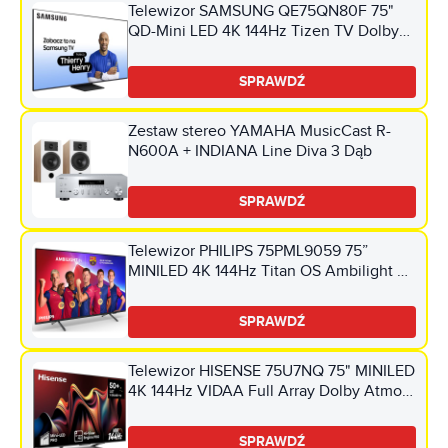
Telewizor SAMSUNG QE75QN80F 75"
QD-Mini LED 4K 144Hz Tizen TV Dolby
Atmos HDMI 2.1
SPRAWDŹ
Zestaw stereo YAMAHA MusicCast R-
N600A + INDIANA Line Diva 3 Dąb
SPRAWDŹ
Telewizor PHILIPS 75PML9059 75”
MINILED 4K 144Hz Titan OS Ambilight 3
Dolby Atmos HDMI 2.1
SPRAWDŹ
Telewizor HISENSE 75U7NQ 75" MINILED
4K 144Hz VIDAA Full Array Dolby Atmos
Dolby Vision HDMI 2.1
SPRAWDŹ