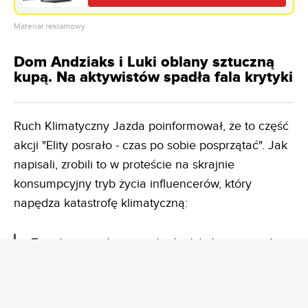
Materiał reklamowy
Dom Andziaks i Luki oblany sztuczną
kupą. Na aktywistów spadła fala krytyki
Ruch Klimatyczny Jazda poinformował, że to część
akcji "Elity posrało - czas po sobie posprzątać". Jak
napisali, zrobili to w proteście na skrajnie
konsumpcyjny tryb życia influencerów, który
napędza katastrofę klimatyczną:
To oni arogancko promują skrajnie konsumpcyjny
styl życia. Andziaks sama przyznała, że jest
"królową konsumpcjonizmu" i bezwstydnie obnosi
się torebką za 30 tys. zł czy kremem za 11 tysięcy