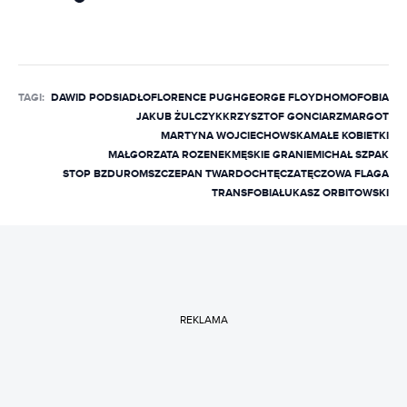
TAGI:
DAWID PODSIADŁO
FLORENCE PUGH
GEORGE FLOYD
HOMOFOBIA
JAKUB ŻULCZYK
KRZYSZTOF GONCIARZ
MARGOT
MARTYNA WOJCIECHOWSKA
MAŁE KOBIETKI
MAŁGORZATA ROZENEK
MĘSKIE GRANIE
MICHAŁ SZPAK
STOP BZDUROM
SZCZEPAN TWARDOCH
TĘCZA
TĘCZOWA FLAGA
TRANSFOBIA
ŁUKASZ ORBITOWSKI
REKLAMA