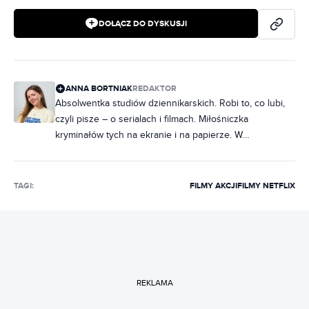
DOŁĄCZ DO DYSKUSJI
ANNA BORTNIAK
REDAKTOR
Absolwentka studiów dziennikarskich. Robi to, co lubi,
czyli pisze – o serialach i filmach. Miłośniczka
kryminałów tych na ekranie i na papierze. W
słuchawkach raczej rap, ale często też metal. Na co
dzień poukładana, chociaż często zdarza jej się
nabałaganić w słowach. Zakochana w Norwegii, dobrej,
TAGI:
FILMY AKCJI
FILMY NETFLIX
czarnej kawie i świeczkach z Pepco. Uwielbia rozmawiać
i słuchać ludzi, dlatego marzy jej się napisanie
reportażu, tylko jeszcze nie wie, o czym.
REKLAMA