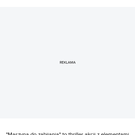
REKLAMA
"Maszyna do zabijania" to thriller akcji z elementami