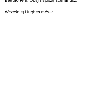
Beaufortem. Obaj napiszą scenariusz.
Wcześniej Hughes mówił: