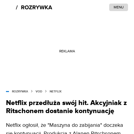
MENU
REKLAMA
ROZRYWKA
VOD
NETFLIX
Netflix przedłuża swój hit. Akcyjniak z
Ritschonem dostanie kontynuację
Netflix ogłosił, że "Maszyna do zabijania" doczeka
się kontynuacji. Produkcja z Alanen Ritschsonem