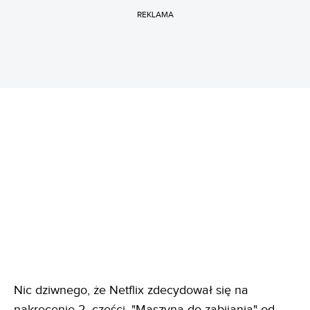
REKLAMA
Nic dziwnego, że Netflix zdecydował się na
nakręcenie 2. części. "Maszyna do zabijania" od