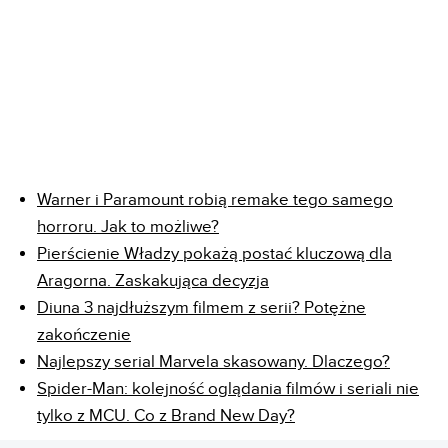
Warner i Paramount robią remake tego samego
horroru. Jak to możliwe?
Pierścienie Władzy pokażą postać kluczową dla
Aragorna. Zaskakująca decyzja
Diuna 3 najdłuższym filmem z serii? Potężne
zakończenie
Najlepszy serial Marvela skasowany. Dlaczego?
Spider-Man: kolejność oglądania filmów i seriali nie
tylko z MCU. Co z Brand New Day?