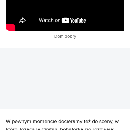
Dom dobry
REKLAMA
W pewnym momencie docieramy też do sceny, w
której leżąca w szpitalu bohaterka się rozdwaja: