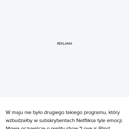
REKLAMA
W maju nie było drugiego takiego programu, który
wzbudzałby w subskrybentach Netfliksa tyle emocji.
Mowa oczywiście o reality show "Love is Blind: