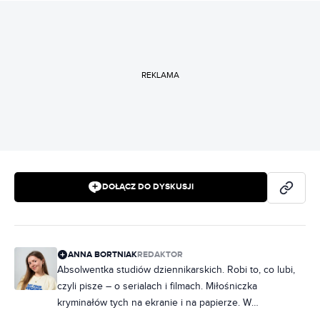
REKLAMA
DOŁĄCZ DO DYSKUSJI
ANNA BORTNIAK
REDAKTOR
Absolwentka studiów dziennikarskich. Robi to, co lubi,
czyli pisze – o serialach i filmach. Miłośniczka
kryminałów tych na ekranie i na papierze. W
słuchawkach raczej rap, ale często też metal. Na co