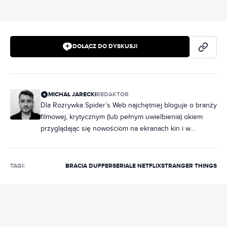
DOŁĄCZ DO DYSKUSJI
MICHAŁ JARECKI
REDAKTOR
Dla Rozrywka Spider’s Web najchętniej bloguje o branży
filmowej, krytycznym (lub pełnym uwielbienia) okiem
przyglądając się nowościom na ekranach kin i w
serwisach streamingowych. Kinoman, filmoznawca,
szczerze miłujący zarówno arthouse, jak i
naszpikowane akcją popcorniaki. Niemal cały swój czas
TAGI:
BRACIA DUFFER
SERIALE NETFLIX
STRANGER THINGS
wolny poświęca kulturze w najróżniejszych jej formach.
Wciąż dokształca się filmoznawczo; o sztukach
wizualnych pisze od lat, początkowo raczej
hobbystycznie, a od dłuższego czasu – zawodowo.
Gościł w Radiowej Czwórce czy telewizji publicznej;