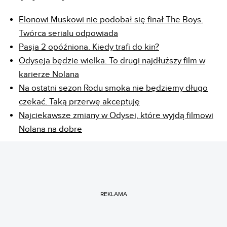
Elonowi Muskowi nie podobał się finał The Boys.
Twórca serialu odpowiada
Pasja 2 opóźniona. Kiedy trafi do kin?
Odyseja będzie wielka. To drugi najdłuższy film w
karierze Nolana
Na ostatni sezon Rodu smoka nie będziemy długo
czekać. Taką przerwę akceptuję
Najciekawsze zmiany w Odysei, które wyjdą filmowi
Nolana na dobre
REKLAMA