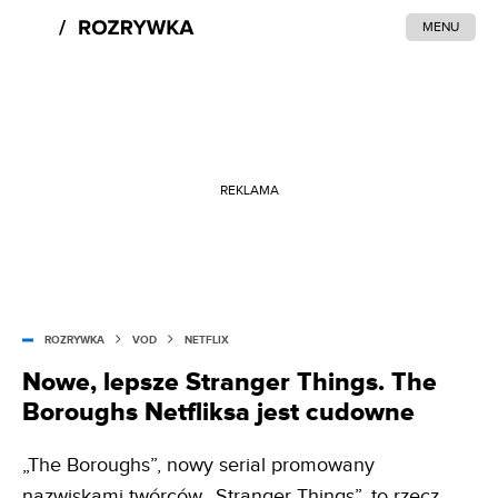
MENU
REKLAMA
ROZRYWKA
VOD
NETFLIX
Nowe, lepsze Stranger Things. The
Boroughs Netfliksa jest cudowne
„The Boroughs”, nowy serial promowany
nazwiskami twórców „Stranger Things”, to rzecz