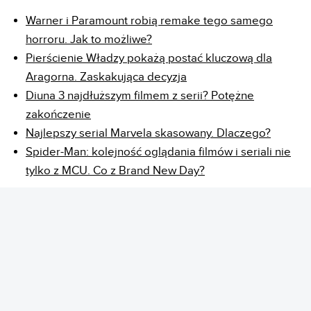
Warner i Paramount robią remake tego samego
horroru. Jak to możliwe?
Pierścienie Władzy pokażą postać kluczową dla
Aragorna. Zaskakująca decyzja
Diuna 3 najdłuższym filmem z serii? Potężne
zakończenie
Najlepszy serial Marvela skasowany. Dlaczego?
Spider-Man: kolejność oglądania filmów i seriali nie
tylko z MCU. Co z Brand New Day?
REKLAMA