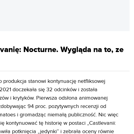
REKLAMA
evanię: Nocturne. Wygląda na to, ze
eo produkcja stanowi kontynuację netfliksowej
7-2021 doczekała się 32 odcinków i została
idzów i krytyków. Pierwsza odsłona animowanej
 zdobywając 94 proc. pozytywnych recenzji od
omatoes i gromadząc niemałą publiczność. Nic więc
ię kontynuować tę historię w postaci „Castlevanii:
awiła potknięcia „jedynki” i zebrała oceny równie