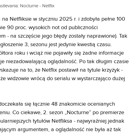
stlevania: Nocturne - Netflix
 na Netfliksie w styczniu 2025 r. i zdobyła pełne 100
ie 90 proc. wysokich not od publiczności
m - na szczęście jego błędy zostały naprawione). Tak
głoszenie 3, sezonu jest jedynie kwestią czasu.
łtora roku i wciąż nie pojawiły się żadne informacje
uje niezadowalającą oglądalność. Po tak długim czasie
azuje na to, że Netflix postawił na tytule krzyżyk -
 że widzowie wrócą do serialu w wystarczająco dużej
doczekała się łącznie 48 znakomicie ocenianych
eniu. Co ciekawe, 2. sezon „Nocturne” po premierze
ularniejszych tytułów Netfliksa - najwyraźniej jednak
czającym argumentem, a oglądalność nie była aż tak