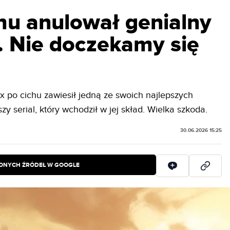
chu anulował genialny
y. Nie doczekamy się
ix po cichu zawiesił jedną ze swoich najlepszych
zy serial, który wchodził w jej skład. Wielka szkoda.
30.06.2026 15:25
IONYCH ŹRÓDEŁ W GOOGLE