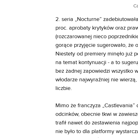
Ca
2. seria „Nocturne” zadebiutowała
proc. aprobaty krytyków oraz praw
(rozczarowanej nieco poprzednikie
gorące przyjęcie sugerowało, że o
Niestety od premiery minęło już pó
na temat kontynuacji - a to suger
bez żadnej zapowiedzi wszystko wsk
włodarze najwyraźniej nie wierzą,
liczbie.
Mimo że franczyza „Castlevania” 
odcinków, obecnie tkwi w zawiesz
trafił nawet do zestawienia najpop
nie było to dla platformy wystar