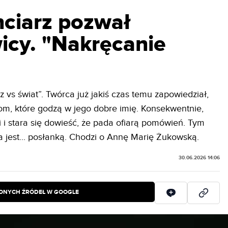
nciarz pozwał
icy. "Nakręcanie
rz vs świat”. Twórca już jakiś czas temu zapowiedział,
m, które godzą w jego dobre imię. Konsekwentnie,
ki i stara się dowieść, że pada ofiarą pomówień. Tym
 jest... posłanką. Chodzi o Annę Marię Żukowską.
30.06.2026 14:06
IONYCH ŹRÓDEŁ W GOOGLE