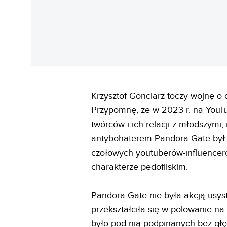
Krzysztof Gonciarz toczy wojnę o 
Przypomnę, że w 2023 r. na YouT
twórców i ich relacji z młodszymi
antybohaterem Pandora Gate był St
czołowych youtuberów-influencer
charakterze pedofilskim.
Pandora Gate nie była akcją usys
przekształciła się w polowanie n
było pod nią podpinanych bez głę