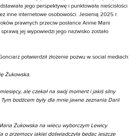
dstawiała jego perspektywę i punktowała nieścisłości
z inne internetowe osobowości. Jesienią 2025 r.
kroków prawnych przeciw posłance Annie Marii
a sprawą jej wypowiedzi jego nazwisko zostało
 Gonciarz potwierdził złożenie pozwu w social mediach:
ię Żukowska.
iesięcy, ale czekał na swój moment i jakiś silny
. Tym bodźcem były dla mnie jawne zeznania Darii
Maria Żukowska na wiecu wyborczym Lewicy
ia o przemocy jakiej doświadczyła będąc jeszcze