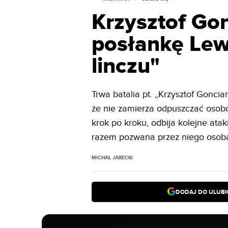
Krzysztof Go
posłankę Lew
linczu"
Trwa batalia pt. „Krzysztof Goncia
że nie zamierza odpuszczać osobo
krok po kroku, odbija kolejne ata
razem pozwana przez niego osoba
MICHAŁ JARECKI
DODAJ DO ULUB