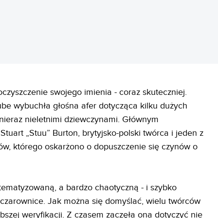
oczyszczenie swojego imienia - coraz skuteczniej.
ube wybuchła głośna afer dotycząca kilku dużych
, nieraz nieletnimi dziewczynami. Głównym
uart „Stuu” Burton, brytyjsko-polski twórca i jeden z
ów, którego oskarżono o dopuszczenie się czynów o
tematyzowaną, a bardzo chaotyczną - i szybko
a czarownice. Jak można się domyślać, wielu twórców
bszej weryfikacji. Z czasem zaczęła ona dotyczyć nie