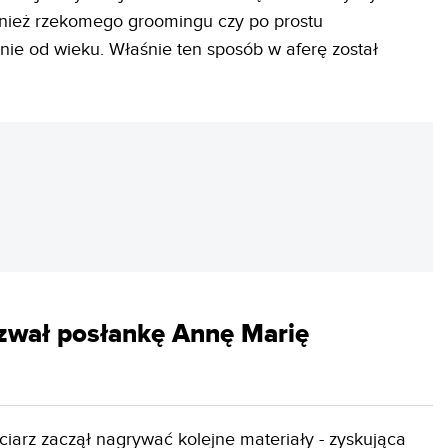
ównież rzekomego groomingu czy po prostu
ie od wieku. Właśnie ten sposób w aferę został
REKLAMA
ozwał posłankę Annę Marię
iarz zaczął nagrywać kolejne materiały - zyskująca