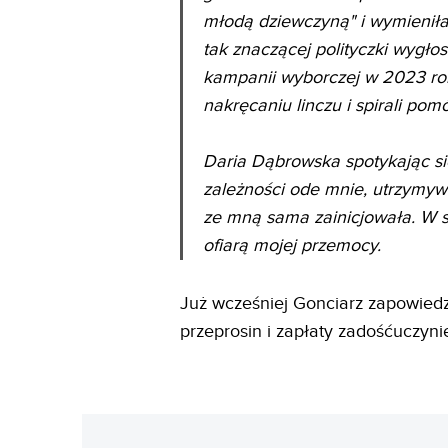
młodą dziewczyną" i wymieniła 
tak znaczącej polityczki wygł
kampanii wyborczej w 2023 ro
nakręcaniu linczu i spirali po
Daria Dąbrowska spotykając się
zależności ode mnie, utrzymywa
ze mną sama zainicjowała. W s
ofiarą mojej przemocy.
Już wcześniej Gonciarz zapowied
przeprosin i zapłaty zadośćuczyni