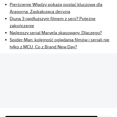
Pierścienie Władzy pokażą postać kluczową dla
Aragorna. Zaskakująca decyzja
Diuna 3 najdłuższym filmem z serii? Potężne
zakończenie
Najlepszy serial Marvela skasowany. Dlaczego?
Spider-Man: kolejność oglądania filmów i seriali nie
tylko z MCU. Co z Brand New Day?
REKLAMA