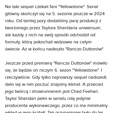
Na taki sequel czekali fani "Yellowstone". Serial
główny skończył się na 5. sezonie jeszcze w 2024
roku. Od tamtej pory dostaliśmy parę produkcji z
tworzonego przez Taylora Sheridana uniwersum,
ale każdy z nich na swój sposób odchodził od
formuły, którą pokochali widzowie na całym
świecie. Aż w końcu nadeszło "Ranczo Duttonów".
Jeszcze przed premierą "Rancza Duttonów" mówiło
się, że będzie on niczym 6. sezon "Yellowstone". I
rzeczywiście. Gdy tylko najnowszy sequel nadszedł,
dało się w nim poczuć znajomy klimat. A przecież
jego twórcą i showrunnerem jest Chad Feehan.
Taylor Sheridan pełni w serialu rolę jedynie
producenta wykonawczego, przez co ma minimalny
wkład w jego kształt. Tak przynajmniej było do tej