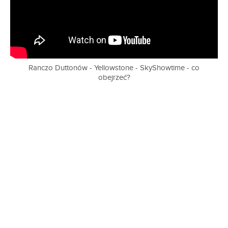
Ranczo Duttonów - Yellowstone - SkyShowtime - co
obejrzeć?