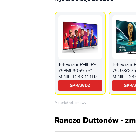
Telewizor PHILIPS
Telewizor
75PML9059 75”
75U78Q 75
MINILED 4K 144Hz
MINILED 4
Titan OS Ambilight
VRR VIDAA
SPRAWDŹ
SPRA
3 Dolby Atmos
Vision Dol
HDMI 2.1
HDMI 2.1
Materiał reklamowy
Ranczo Duttonów - zm