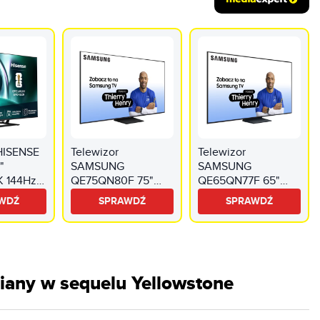
 HISENSE
Telewizor
Telewizor
"
SAMSUNG
SAMSUNG
K 144Hz
QE75QN80F 75"
QE65QN77F 65"
 Dolby
QD-Mini LED 4K
QD-Mini LED 4K
WDŹ
SPRAWDŹ
SPRAWDŹ
by Atmos
144Hz Tizen TV
Mini LED 144Hz
Dolby Atmos HDMI
Tizen TV HDMI 2.1
2.1
iany w sequelu Yellowstone