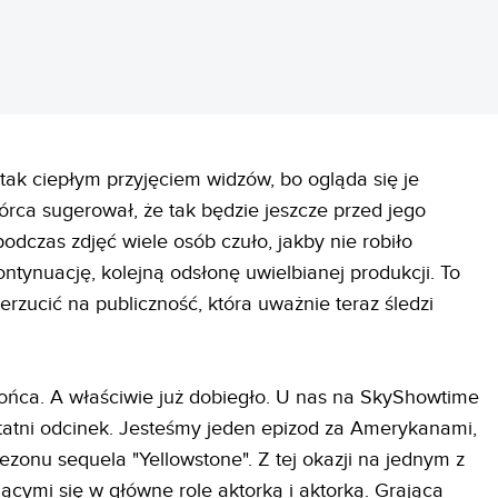
tak ciepłym przyjęciem widzów, bo ogląda się je
órca sugerował, że tak będzie jeszcze przed jego
dczas zdjęć wiele osób czuło, jakby nie robiło
ntynuację, kolejną odsłonę uwielbianej produkcji. To
erzucić na publiczność, która uważnie teraz śledzi
ońca. A właściwie już dobiegło. U nas na SkyShowtime
statni odcinek. Jesteśmy jeden epizod za Amerykanami,
 sezonu sequela "Yellowstone". Z tej okazji na jednym z
jącymi się w główne role aktorką i aktorką. Grająca