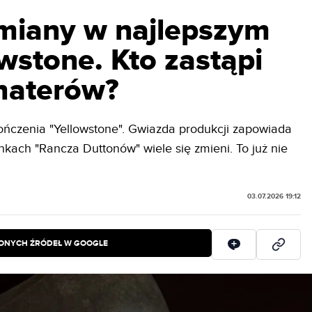
miany w najlepszym
wstone. Kto zastąpi
haterów?
kończenia "Yellowstone". Gwiazda produkcji zapowiada
kach "Rancza Duttonów" wiele się zmieni. To już nie
03.07.2026 19:12
IONYCH ŹRÓDEŁ W GOOGLE