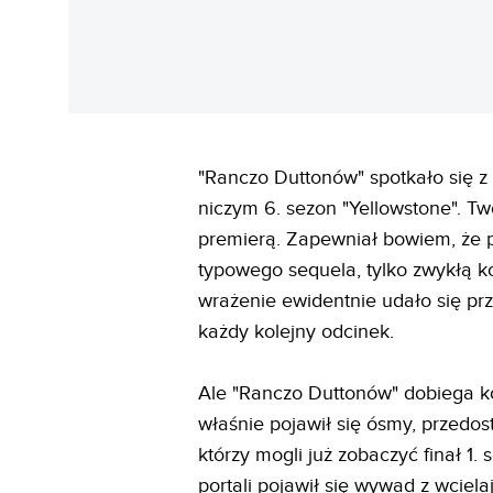
"Ranczo Duttonów" spotkało się z 
niczym 6. sezon "Yellowstone". Tw
premierą. Zapewniał bowiem, że po
typowego sequela, tylko zwykłą ko
wrażenie ewidentnie udało się prz
każdy kolejny odcinek.
Ale "Ranczo Duttonów" dobiega k
właśnie pojawił się ósmy, przedo
którzy mogli już zobaczyć finał 1.
portali pojawił się wywad z wciela