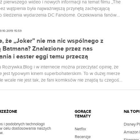
 pierwszego wideo i nowych informacji na temat filmu „The
ez wątpienia była najważniejszą przynętą zachęcającą
 śledzenia wydarzenia DC Fandome. Oczekiwania fanów
 Rycerza zdecydowanie nie zostały zawiedzione.
y zwiastun produkcji jest bowiem fenomenalny.
9.10.2019 15:59
e, że „Joker” nie ma nic wspólnego z
ią Batmana? Znalezione przez nas
nia i easter eggi temu przeczą
u Rozrywka.Blog i w internecie można przeczytać opinię, że
ie jest typowym kinem superbohaterskim. To w dużej mierze
e wcale nie jest tak, że fani komiksów nie znajdą tu czegoś
. Film Todda Phillipsa jest pełen easter eggów i nawiązań do
 Batmana, tworzy także własną wizję jego narodzin.
TRZEŻONE
GORĄCE
NA TOPI
TEMATY
s i podobnych technologii
Disney P
z w celu dostosowania naszych
Netflix
Amazon 
w.
Recenzje