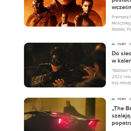
postac
wcześn
Premiera f
Mrocznego
Riddler, 
produkcja
z nimi pr
FILMY
3
Pattinson
Do siec
w kale
"Batman" 
2022 roku
trzy minut
Bruce Way
się nawet 
FILMY
2
kalendarz
„The B
szaleją
popatr