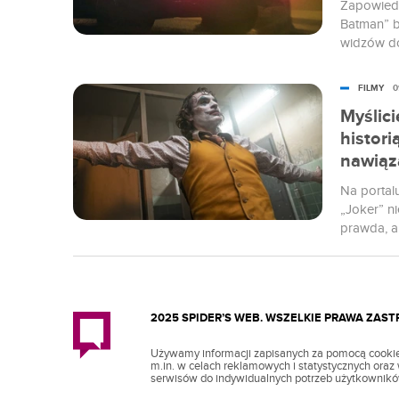
Zapowiedź
Batman” b
widzów do
Mrocznego
Premierow
FILMY
0
Myślici
histor
nawiąza
Na portal
„Joker” n
prawda, al
dla siebie
uniwersum
2025 SPIDER’S WEB. WSZELKIE PRAWA ZAS
Używamy informacji zapisanych za pomocą cookie
m.in. w celach reklamowych i statystycznych ora
serwisów do indywidualnych potrzeb użytkownikó