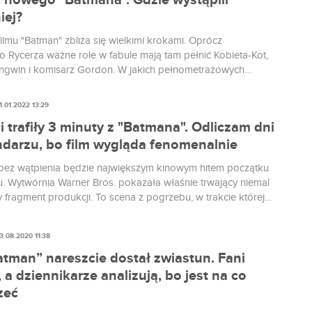
i nowego "Batmana". Gdzie wystąpili
iej?
ilmu "Batman" zbliża się wielkimi krokami. Oprócz
 Rycerza ważne role w fabule mają tam pełnić Kobieta-Kot,
Pingwin i komisarz Gordon. W jakich pełnometrażowych
ch wspomniane postacie już wystąpiły? Warto zapoznać się
zed pójściem na seans "The Batman" z Robertem
1.01.2022 13:29
em.
i trafiły 3 minuty z "Batmana". Odliczam dni
ndarzu, bo film wygląda fenomenalnie
bez wątpienia będzie największym kinowym hitem początku
. Wytwórnia Warner Bros. pokazała właśnie trwający niemal
y fragment produkcji. To scena z pogrzebu, w trakcie której
ne staje naprzeciw Riddlera. Robert Pattinson nie odzywa
słowem, a i tak jest fenomenalny. Odliczam kartki z
3.08.2020 11:38
a do premiery.
atman” nareszcie dostał zwiastun. Fani
, a dziennikarze analizują, bo jest na co
zeć