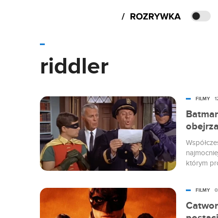
riddler
FILMY
1
Batman
obejrz
Współczes
najmocnie
którym pr
życiu - J
Burtonem, 
FILMY
0
obraz.
Catwom