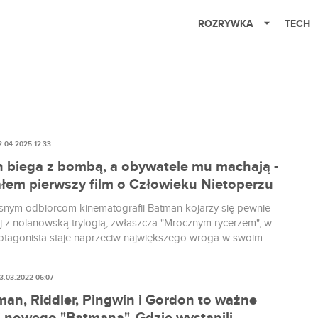
ROZRYWKA
TECH
2.04.2025 12:33
 biega z bombą, a obywatele mu machają -
ałem pierwszy film o Człowieku Nietoperzu
nym odbiorcom kinematografii Batman kojarzy się pewnie
j z nolanowską trylogią, zwłaszcza "Mrocznym rycerzem", w
otagonista staje naprzeciw największego wroga w swoim
okera. Na wiele lat przed Nolanem, czy nawet Timem
seria miała jednak zupełnie inny, daleki od dzisiejszego,
3.03.2022 06:07
an, Riddler, Pingwin i Gordon to ważne