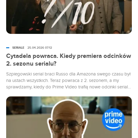
SERIALE
25.04.2026 07:12
Cytadela powraca. Kiedy premiera odcinków
2. sezonu serialu?
Szpiegowski serial braci Russo dla Amazona swego czasu był
na ustach wszystkich. Teraz powraca z 2. sezonem, a my
sprawdzamy, kiedy do Prime Video trafią nowe odcinki serialu.
Przyznam, że o "Cytadeli" dość prędko zapomniałem. 1. sezon
nie wzbudził we mnie zbyt gorących uczuć, bardziej czułem, że
oglądam go z poczucia kronikarskiego obowiązku, aniżeli
chęci...