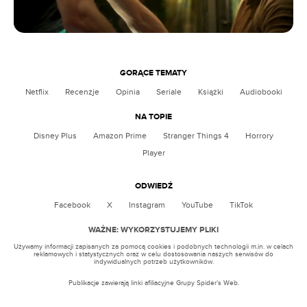
GORĄCE TEMATY
Netflix
Recenzje
Opinia
Seriale
Książki
Audiobooki
NA TOPIE
Disney Plus
Amazon Prime
Stranger Things 4
Horrory
Player
ODWIEDŹ
Facebook
X
Instagram
YouTube
TikTok
WAŻNE: WYKORZYSTUJEMY PLIKI
Używamy informacji zapisanych za pomocą cookies i podobnych technologii m.in. w celach
reklamowych i statystycznych oraz w celu dostosowania naszych serwisów do
indywidualnych potrzeb użytkowników.
Publikacje zawierają linki afiliacyjne Grupy Spider’s Web.