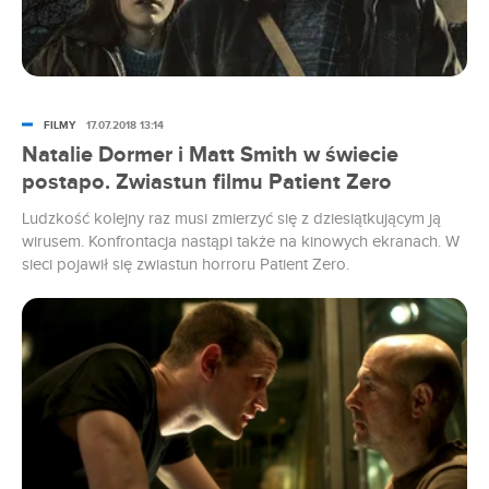
FILMY
17.07.2018 13:14
Natalie Dormer i Matt Smith w świecie
postapo. Zwiastun filmu Patient Zero
Ludzkość kolejny raz musi zmierzyć się z dziesiątkującym ją
wirusem. Konfrontacja nastąpi także na kinowych ekranach. W
sieci pojawił się zwiastun horroru Patient Zero.