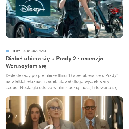
FILMY
30.04.2026 16:33
Diabeł ubiera się u Prady 2 - recenzja.
Wzruszyłam się
Dwie dekady po premierze filmu "Diabeł ubiera się u Prady"
na wielkich ekranach zadebiutował długo wyczekiwany
sequel. Nostalgia uderza w nim z pełną mocą i nie warto się
przed nią bronić - "dwójka" to zaproszenie do świata mody
pełnego przepychu i blichtru, gdzie dobrze znani bohaterowie
będą musieli poradzić sobie z wyzwaniami, jakie stawia
przed...