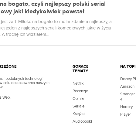
na bogato, czyli najlepszy polski serial
owy jaki kiedykolwiek powstał
e jest żart. Miłośc na bogato to moim zdaniem najlepszy, a
ej jeden z najlepszych seriali komediowych jakie w życiu
. A trochę ich widziałem…
TRZEŻONE
GORĄCE
NA TOPI
TEMATY
s i podobnych technologii
Disney P
z w celu dostosowania naszych
Netflix
Amazon 
w.
Recenzje
Stranger
’s Web.
Opinia
4
Seriale
Horrory
Książki
Player
Audiobooki