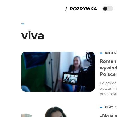
viva
DZIEJE SI
Roman 
wywiad
Polsce 
Polacy od
wywiadu V
przeprosil
zareagował
dlaczego 
FILMY
2
zachowan
„Na pl