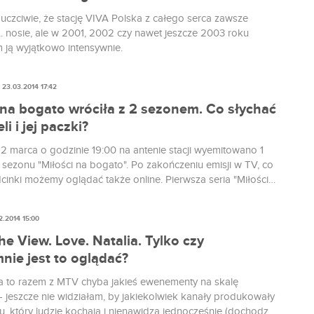
uczciwie, że stację VIVA Polska z całego serca zawsze
.. nosie, ale w 2001, 2002 czy nawet jeszcze 2003 roku
 ją wyjątkowo intensywnie.
23.03.2014 17:42
 na bogato wróciła z 2 sezonem. Co słychać
li i jej paczki?
22 marca o godzinie 19:00 na antenie stacji wyemitowano 1
 sezonu "Miłości na bogato". Po zakończeniu emisji w TV, co
dcinki możemy oglądać także online. Pierwsza seria "Miłości
" zakończyła się w sposób enigmatyczny - trudno było
ć, czy kuzynka z Wałcza, Justyna naprawdę miała wypadek,
2.2014 15:00
rzeprowadzka do Warszawy i rozpoczęcie kariery były tylko
ezon pokazuje, że choć scenarzyści trochę zwariowali,
he View. Love. Natalia. Tylko czy
raca do normy - Justyna przechodzi rehabilitację, a jej
nie jest to oglądać?
adal piją szampana.
va to razem z MTV chyba jakieś ewenementy na skalę
- jeszcze nie widziałam, by jakiekolwiek kanały produkowały
u, który ludzie kochają i nienawidzą jednocześnie (dochodzi