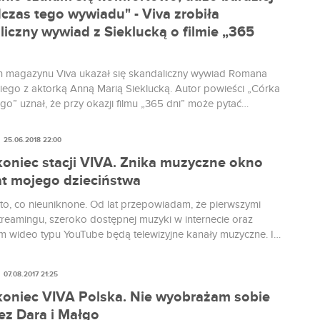
czas tego wywiadu" - Viva zrobiła
iczny wywiad z Sieklucką o filmie „365
 magazynu Viva ukazał się skandaliczny wywiad Romana
iego z aktorką Anną Marią Sieklucką. Autor powieści „Córka
go” uznał, że przy okazji filmu „365 dni” może pytać
ie o intymne szczegóły, jej bieliznę i brane leki. Jakim
ś pozwolił na publikację takiego materiału?
25.06.2018 22:00
 koniec stacji VIVA. Znika muzyczne okno
at mojego dzieciństwa
ę to, co nieuniknone. Od lat przepowiadam, że pierwszymi
streamingu, szeroko dostępnej muzyki w internecie oraz
m wideo typu YouTube będą telewizyjne kanały muzyczne. I
wszy tego dowód. Legendarna, w naszej części Europy,
VA wraz z końcem 2018 roku przestaje istnieć. Skorzystajmy z
07.08.2017 21:25
 i przypomnijmy sobie jej zasługi dla świadomości muzycznej
 wychowywanego na przełomie tysiącleci. A było ono
 koniec VIVA Polska. Nie wyobrażam sobie
ez Dara i Małgo