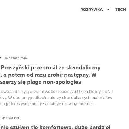
ROZRYWKA
TECH
Ę
30.01.2020 17:40
Praszyński przeprosił za skandaliczny
, a potem od razu zrobił następny. W
szerzy się plaga non-apologies
 dwóch dni żyją aferami wokół reportażu Dzień Dobry TVN i
ivy. W obu przypadkach autorzy skandalicznych materiałów
i, a jednocześnie nie przyznali się do winy. Internet
 wściekłością na kolejne non-apologies. Co to jest i
Roman Praszyński jest doskonałym przykładem tego
9.01.2020 13:37
ia?
anie czułam się komfortowo, dużo bardziej