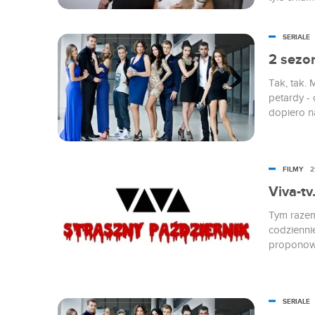
nawet do 
"Warsaw Sh
SERIALE
innym jak
zdjęć i af
2 sezon
Tak, tak.
petardy -
dopiero n
co nam ob
szczerze, 
poradzę. 
FILMY
2
teraz mog
Viva-tv
Tym razem
codzienni
proponowa
jest przy
SERIALE