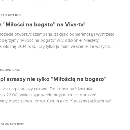
gróźb w internetach). Najpierw "Miłość na bogato", potem
ore", a teraz reality show "Enjoy the View", które jest niczym
21.11.2013 18:11
 pokazówką życia Natalii Siwiec (tej od roznegliżowanych
ery z maścią do wybielania odbytu).
 "Miłości na bogato" na Viva-tv!
 Możecie otworzyć szampana, zakąsić pomarańczą i wystrzelić
 obejrzymy "Miłość na bogato" w 2 odsłonie. Niestety
a wiosnę 2014 roku (czy tylko ja mam wrażenie, że wszystko,
iecują, pojawi się na wiosnę 2014 roku?). Przyznam
że po zakończeniu 1 serii MnB nie wiedziałam jak sobie
Twarz Justyny-Jokera prześladowała mnie, ale na szczęście
1.10.2013 07:56
ę już odetchnąć z ulgą.
.pl straszy nie tylko "Miłością na bogato"
 viva-tv.pl straszy celowo. Do końca października,
e o 22:00 (wyłączając weekendy) możecie obejrzeć
ny przez serwis horror. Celem akcji "Straszny październik"
gotowanie widzów na mroczny nastrój Halloween.
02.09.2013 15:52