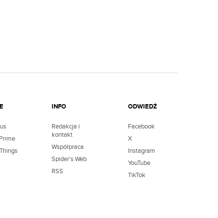
E
INFO
ODWIEDŹ
lus
Redakcja i
Facebook
kontakt
Prime
X
Współpraca
 Things
Instagram
Spider's Web
YouTube
RSS
TikTok