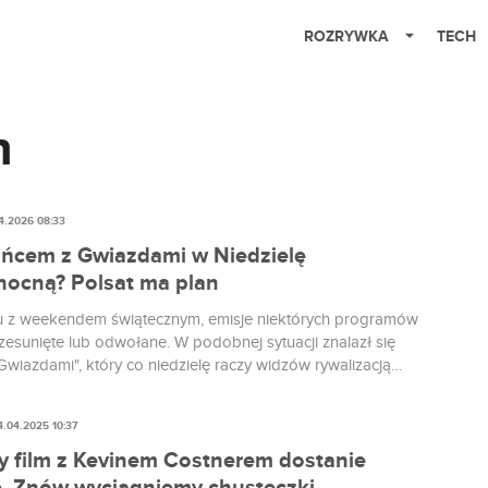
ROZRYWKA
TECH
n
4.2026 08:33
ańcem z Gwiazdami w Niedzielę
nocną? Polsat ma plan
 z weekendem świątecznym, emisje niektórych programów
zesunięte lub odwołane. W podobnej sytuacji znalazł się
Gwiazdami", który co niedzielę raczy widzów rywalizacją
 parkiecie. Popularność "Tańca z Gwiazdami" nie niknie.
st emitowany w polskiej telewizji od ponad 20 lat i wciąż
4.04.2025 10:37
 jednym z najchętniej oglądanych, spośród ofert
anych...
y film z Kevinem Costnerem dostanie