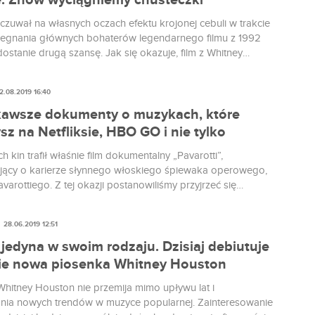
. Znów wyciągniemy chusteczki
dczuwał na własnych oczach efektu krojonej cebuli w trakcie
egnania głównych bohaterów legendarnego filmu z 1992
dostanie drugą szansę. Jak się okazuje, film z Whitney
 Kevinem Costnerem doczeka się nowej wersji.
2.08.2019 16:40
kawsze dokumenty o muzykach, które
sz na Netfliksie, HBO GO i nie tylko
h kin trafił właśnie film dokumentalny „Pavarotti”,
ący o karierze słynnego włoskiego śpiewaka operowego,
varottiego. Z tej okazji postanowiliśmy przyjrzeć się
wszym filmom dokumentalnym o muzykach, które możemy
 polskich serwisach streamingowych.
28.06.2019 12:51
jedyna w swoim rodzaju. Dzisiaj debiutuje
ie nowa piosenka Whitney Houston
hitney Houston nie przemija mimo upływu lat i
ia nowych trendów w muzyce popularnej. Zainteresowanie