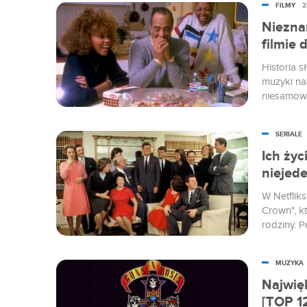
FILMY
2
nie ma ju
Houston, 
Niezna
filmie
Historia 
muzyki na
niesamowi
ją osobow
nigdy wcz
SERIALE
demo docz
Ich życ
niejede
W Netflik
Crown", kt
rodziny. P
bohaterem
czasie. Ko
MUZYKA
postaciac
Najwięk
[TOP 1