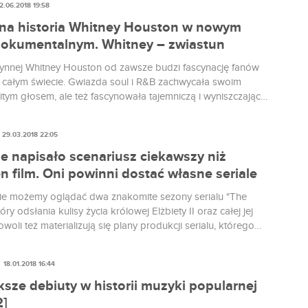
2.06.2018 19:58
ż z nami. W kinach obejrzymy dokument o życiu Whitney
a w HBO produkcję o Robinie Williamsie.
na historia Whitney Houston w nowym
 dokumentalnym. Whitney – zwiastun
słynnej Whitney Houston od zawsze budzi fascynację fanów
 całym świecie. Gwiazda soul i R&B zachwycała swoim
tym głosem, ale też fascynowała tajemniczą i wyniszczającą
ością. Nowy film dokumentalny, poświęcony Houston, pełen
eśniej niepublikowanych prywatnych materiałów i nagrań
29.03.2018 22:05
ekał się właśnie polskiego zwiastuna.
ie napisało scenariusz ciekawszy niż
n film. Oni powinni dostać własne seriale
sie możemy oglądać dwa znakomite sezony serialu "The
óry odsłania kulisy życia królowej Elżbiety II oraz całej jej
owoli też materializują się plany produkcji serialu, którego
 ma być Tiger Woods. Serialowe biografie są więc na
rzystając z okazji, mam kilka propozycji na serie o
18.01.2018 16:44
h, które z miłą chęcią śledziłbym podczas binge-maratonów.
sze debiuty w historii muzyki popularnej
2]