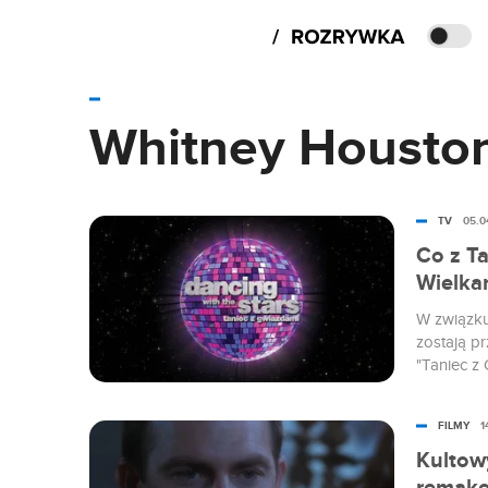
Whitney Housto
TV
05.0
Co z T
Wielka
W związku
zostają pr
"Taniec z 
gwiazd na
Program je
FILMY
1
pozostaje
prezentow
Kultow