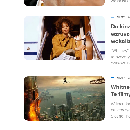
wokalistką
niemal nie
premiera?
FILMY
0
Do kin
wzrusz
wokali
"Whitney",
to szczery
czasów. B
opowiadaną
FILMY
2
Whitne
Te film
W lipcu ka
najlepszy
Sicario. 
Johnsona,
Lipiec bę