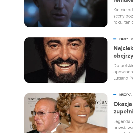
remake
Kto nie o
sceny poż
roku, ten 
Houston i
FILMY
0
Najcie
obejrzy
Do polskic
opowiadaj
Luciano Pa
najcieka
znaleźć w
MUZYKA
Okazja 
zupełn
Legenda W
powstawan