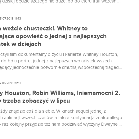
 dzisiaj będzie szczególnie duże, bo do eteru trafi wcześniej
znany utwór pt. Higher Love. Skąd wzięła się ta zaskakująca
5.07.2018 11:43
a weźcie chusteczki. Whitney to
ająca opowieść o jednej z najlepszych
stek w dziejach
 czyli film dokumentalny o życiu i karierze Whitney Houston,
 do bólu portret jednej z najlepszych wokalistek wszech
ędący jednocześnie potwornie smutną współczesną tragedią
 ustami ludzi, którzy do niej doprowadzili.
7.06.2018 22:00
y Houston, Robin Williams, Iniemamocni 2.
y trzeba zobaczyć w lipcu
żdy znajdzie coś dla siebie. W kinach sequel jednej z
ch animacji wszech czasów, a także kontynuacja znakomitego
Po raz kolejny przyjdzie też nam podziwiać wyczyny Dwayne'a
 tym razem walczącego z płonącym drapaczem chmur.
dzie też miesiącem wspomnień gwiazd popkultury, których