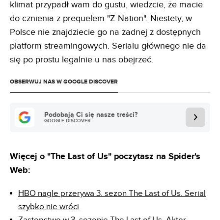
klimat przypadł wam do gustu, wiedzcie, że macie
do cznienia z prequelem "Z Nation". Niestety, w
Polsce nie znajdziecie go na żadnej z dostępnych
platform streamingowych. Serialu głównego nie da
się po prostu legalnie u nas obejrzeć.
OBSERWUJ NAS W GOOGLE DISCOVER
Podobają Ci się nasze treści?
GOOGLE DISCOVER
Więcej o "The Last of Us" poczytasz na Spider's
Web:
HBO nagle przerywa 3. sezon The Last of Us. Serial
szybko nie wróci
Zastępstwo w 3. sezonie The Last of Us. Aktor