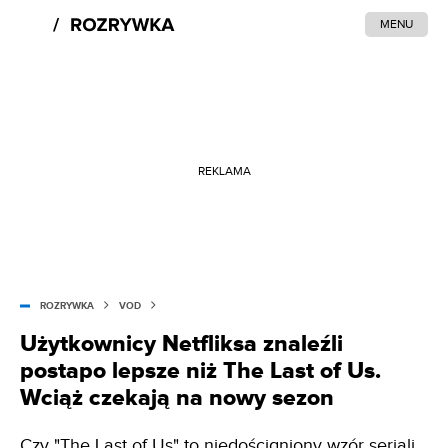
MENU
REKLAMA
ROZRYWKA
VOD
Użytkownicy Netfliksa znaleźli
postapo lepsze niż The Last of Us.
Wciąż czekają na nowy sezon
Czy "The Last of Us" to niedościgniony wzór seriali