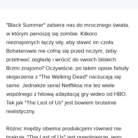
"Black Summer" zabiera nas do mrocznego świata,
w którym panoszą się zombie. Kilkoro
nieznajomych łączy siły, aby stawić im czoła.
Bohaterowie nie cofną się przed niczym, żeby
przetrwać zagładę i wrócić do swoich bliskich.
Brzmi znajomo? Oczywiście, po takim opisie fabuły
skojarzenia z "The Walking Dead" narzucają się
same. Jednakże serial Netfliksa ma też wiele
wspólnego z hitową adaptacją gry wideo od HBO.
Tak jak "The Last of Us" jest bowiem brutalnie
realistyczny.
Różnic między obiema produkcjami również nie
brakuje. "The Last of Us" jest powolniejsze, jego