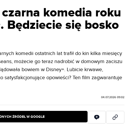
czarna komedia roku
. Będziecie się bosko
rnych komedii ostatnich lat trafił do kin kilka miesięcy
na seans, możecie go teraz nadrobić w domowym zaciszu
ądowała bowiem w Disney+. Lubicie krwawe,
zo satysfakcjonujące opowieści? Ten film zagwarantuje
04.07.2026 09:02
IONYCH ŹRÓDEŁ W GOOGLE