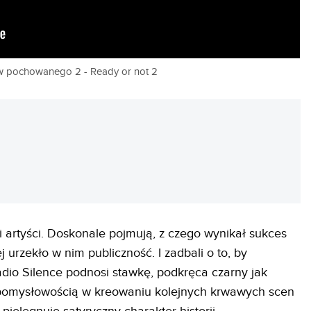
 pochowanego 2 - Ready or not 2
REKLAMA
mi artyści. Doskonale pojmują, z czego wynikał sukces
j urzekło w nim publiczność. I zadbali o to, by
adio Silence podnosi stawkę, podkręca czarny jak
 pomysłowością w kreowaniu kolejnych krwawych scen