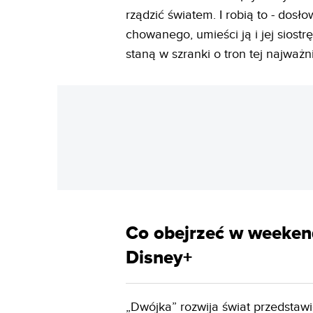
rządzić światem. I robią to - dosł
chowanego, umieści ją i jej siostr
staną w szranki o tron tej najważn
Co obejrzeć w weeke
Disney+
„Dwójka” rozwija świat przedstawi